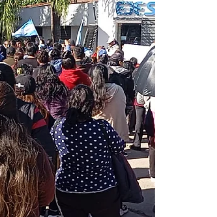
acto de apertura de los Juegos Escolares
Intercolegiales, una propuesta impulsada
por el Ministerio de Educación que busca
fomentar la práctica deportiva, la
integración y los valores entre alumnos de
distintos establecimientos educativos. La
jornada tuvo lugar con el inicio de las
actividades de básquet escolar para el
nivel primario y marcó el comienzo de una
se