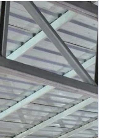
informe de la Unidad Regional 4, un
camión de gran porte que circulaba en
sentido sur-norte colisionó con una
motocicleta. "El motovehículo era
conducido por una persona de sexo
femenino. Producto del impacto, la misma
cae pesadamente sobre la cinta asfáltica",
indicó el Oficial Municipal Carlos Vallejos.
Personal del S