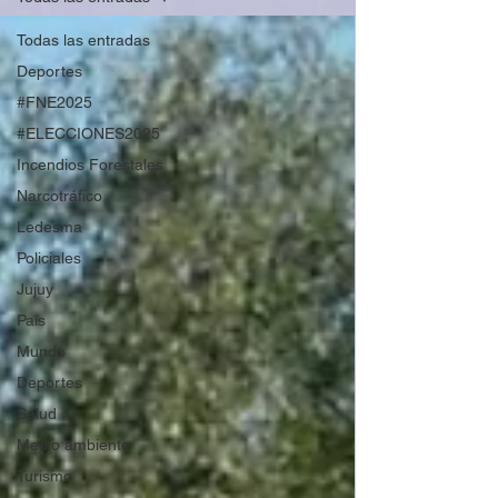
Todas las entradas
Deportes
#FNE2025
#ELECCIONES2025
Incendios Forestales
Narcotráfico
Ledesma
Policiales
Jujuy
País
Mundo
Deportes
Salud
Medio ambiente
Turismo