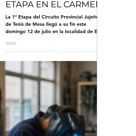
PROVINCIAL JUJEÑO
DE TENIS DE MESA
CERRÓ SU PRIMERA
ETAPA EN EL CARMEN
La 1° Etapa del Circuito Provincial Jujeño
de Tenis de Mesa llegó a su fin este
domingo 12 de julio en la localidad de El
Carmen. Las imponentes instalaciones del
Complejo "Marcelo Palentini" fueron sede
de la sexta y última fecha, que reunió a
competidores de San Salvador, Palpalá,
Perico, San Pedro, Santa Catalina,
Libertador General San Martín, El Carmen
y Salta Capital. Los jugadores compitieron
divididos en cuatro categorías
organizadas por nivel competitivo. En
esta últ