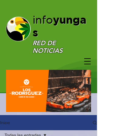
yunga
info
s
RED DE
NOTICIAS
Inicio
Todas las entradas