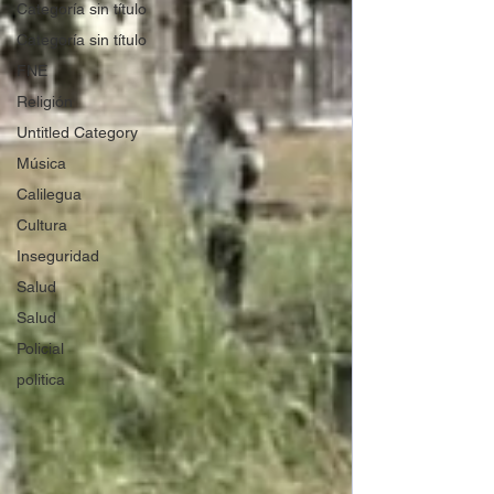
Categoría sin título
Categoría sin título
FNE
Religión
Untitled Category
Música
Calilegua
Cultura
Inseguridad
Salud
Salud
Policial
politica