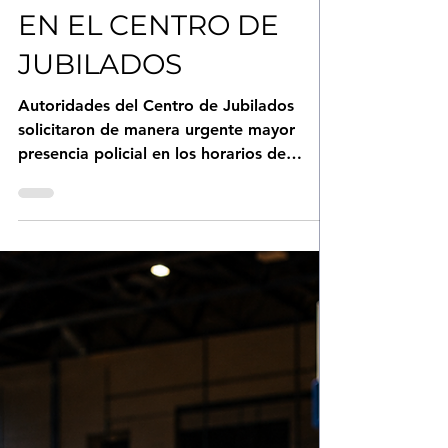
27 jun
2 min de lectura
PREOCUPACIÓN POR
ROBOS A JUBILADOS:
PIDEN MAYOR
PRESENCIA POLICIAL
EN EL CENTRO DE
JUBILADOS
Autoridades del Centro de Jubilados
solicitaron de manera urgente mayor
presencia policial en los horarios de
ingreso y salida de los talleres, debido a
una serie de hechos de inseguridad que
afectan a adultos mayores que asisten