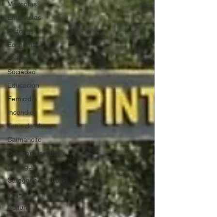
Mascotas
Entrevistas
Historias
Economía
Politica
Sociedad
Educación
Femicidio
Incendios
Tenis de Mesa
Caimancito
Categoría sin título
Calilegua
Categoría sin título
Viajes
Cultura