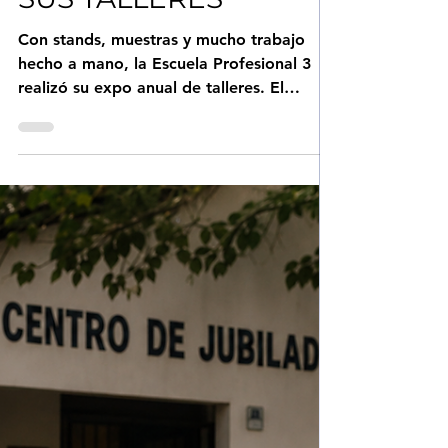
PROFESIONAL 3
MOSTRÓ TODO LO
QUE SE APRENDE EN
SUS TALLERES
Con stands, muestras y mucho trabajo
hecho a mano, la Escuela Profesional 3
realizó su expo anual de talleres. El
objetivo es claro: que los alumnos
aprendan un oficio y puedan salir con
herramientas para el mundo laboral.
Recorrer los salones es encontrarse con
soldadura, carpintería, confección y
gastronomía. Cada espacio tiene su ritmo,
pero todos coinciden en algo: empezar de
cero y terminar haciendo. En soldadura,