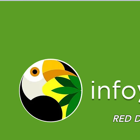
info
RED D