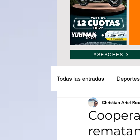
ASESORES
Todas las entradas
Deportes
Christian Ariel Ro
Narcotráfico
Ledesma
Cooperat
rematan
Medio ambiente
Turism