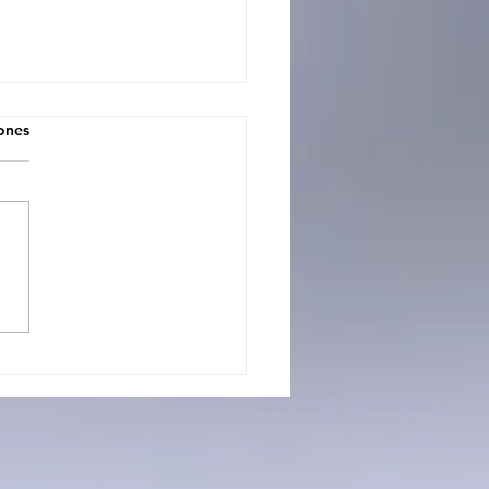
iones
CIOS CON FUTURO: LA
UELA PROFESIONAL 3
TRÓ TODO LO QUE
APRENDE EN SUS
LERES