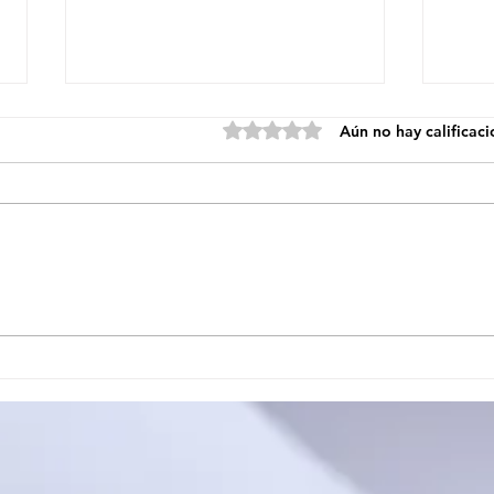
Obtuvo 0 de 5 estrellas.
Aún no hay calificac
EL CIRCUITO PROVINCIAL
OFI
JUJEÑO DE TENIS DE
ESC
MESA CERRÓ SU
MOS
PRIMERA ETAPA EN EL
SE 
CARMEN
TAL