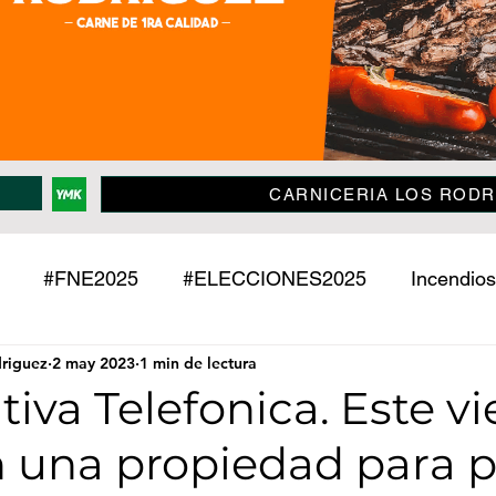
CARNICERIA LOS RODR
#FNE2025
#ELECCIONES2025
Incendios
driguez
2 may 2023
1 min de lectura
Policiales
Jujuy
País
Mundo
Deport
iva Telefonica. Este vi
 una propiedad para 
o
Mascotas
Entrevistas
Historias
Econ