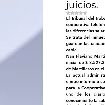
juicios.
Sociedad
Educación
Obtuvo NaN de 5 e
El Tribunal del tra
cooperativa telefón
Categoría sin título
Cali
las diferencias sala
Se trata del inmue
guardan las unidade
cable. 
Nan Flaviano Marti
inicial de $ 3.527.
de Martilleros en el
La actual administ
emitió informe o co
para la Cooperativa
uno de los diario
conocimiento la sub