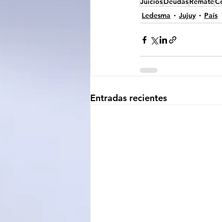
Juicios
Deudas
Remate
Co
Ledesma
Jujuy
País
Entradas recientes