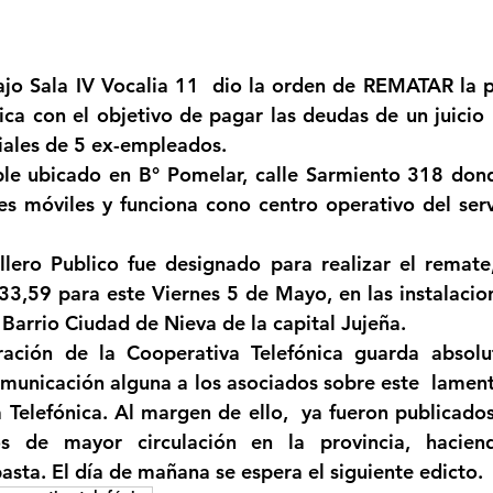
Femicidio
Incendios
Tenis de Mesa
Caima
strellas.
bajo Sala IV Vocalia 11  dio la orden de REMATAR la p
ica con el objetivo de pagar las deudas de un juicio 
legua
Categoría sin título
Viajes
Cultura
riales de 5 ex-empleados. 
ble ubicado en B° Pomelar, calle Sarmiento 318 don
s móviles y funciona cono centro operativo del serv
llero Publico fue designado para realizar el remate
333,59 para este Viernes 5 de Mayo, en las instalacion
 Barrio Ciudad de Nieva de la capital Jujeña.
ración de la Cooperativa Telefónica guarda absolut
municación alguna a los asociados sobre este  lament
 Telefónica. Al margen de ello,  ya fueron publicados 
s de mayor circulación en la provincia, hacien
asta. El día de mañana se espera el siguiente edicto.