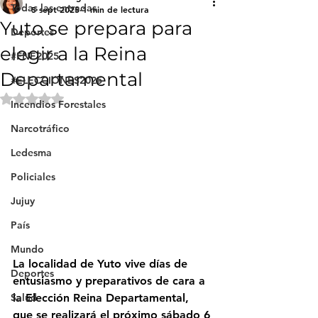
Todas las entradas
5 sept 2025
1 min de lectura
Yuto se prepara para
Deportes
elegir a la Reina
#FNE2025
Departamental
#ELECCIONES2025
Obtuvo NaN de 5 estrellas.
Incendios Forestales
Narcotráfico
Ledesma
Policiales
Jujuy
País
Mundo
La localidad de Yuto vive días de 
Deportes
entusiasmo y preparativos de cara a 
Salud
la 
Elección Reina Departamental
, 
que se realizará el próximo sábado 6 