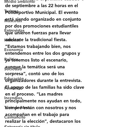
Medio ambiente
de septiembre a las 22 horas en el 
Turismo
Polideportivo Municipal. El evento 
está siendo organizado en conjunto 
Mascotas
por dos promociones estudiantiles 
Entrevistas
que unieron fuerzas para llevar 
adelante la tradicional fiesta.
Historias
“Estamos trabajando bien, nos 
Economía
entendemos entre los dos grupos y 
Politica
ya tenemos listo el escenario, 
aunque la temática será una 
Sociedad
sorpresa”, contó uno de los 
Educación
organizadores durante la entrevista.
El apoyo de las familias ha sido clave 
Femicidio
en el proceso. “Las madres 
Incendios
principalmente nos ayudan en todo, 
Tenis de Mesa
siempre están con nosotros y nos 
acompañan en el trabajo para 
Caimancito
realizar la elección”, destacaron los 
Categoría sin título