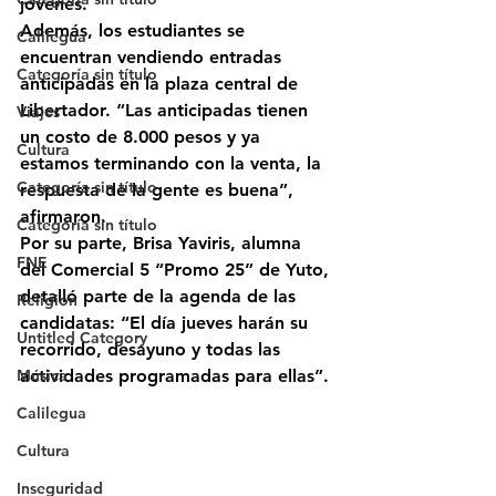
jóvenes.
Además, los estudiantes se 
Calilegua
encuentran vendiendo entradas 
Categoría sin título
anticipadas en la plaza central de 
Libertador. “Las anticipadas tienen 
Viajes
un costo de 8.000 pesos y ya 
Cultura
estamos terminando con la venta, la 
Categoría sin título
respuesta de la gente es buena”, 
afirmaron.
Categoría sin título
Por su parte, 
Brisa Yaviris
, alumna 
FNE
del Comercial 5 “Promo 25” de Yuto, 
detalló parte de la agenda de las 
Religión
candidatas: “El día jueves harán su 
Untitled Category
recorrido, desayuno y todas las 
Música
actividades programadas para ellas”.
Calilegua
Cultura
Inseguridad