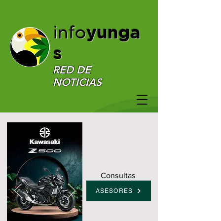
yunga
info
s
RED DE
NOTICIAS
Consultas
ASESORES