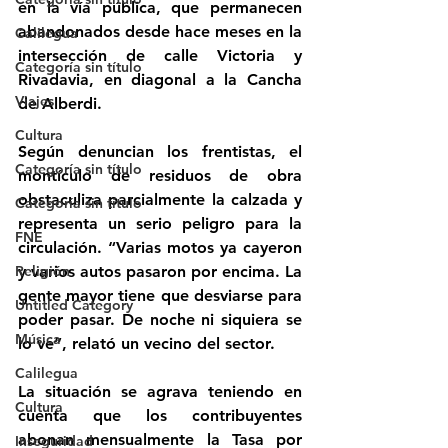
en la vía pública, que permanecen 
abandonados desde hace meses en la 
Calilegua
intersección de calle Victoria y 
Categoría sin título
Rivadavia, en diagonal a la Cancha 
Viajes
de Alberdi.
Cultura
Según denuncian los frentistas, el 
Categoría sin título
montículo de residuos de obra 
obstaculiza parcialmente la calzada y 
Categoría sin título
representa un serio peligro para la 
FNE
circulación. “Varias motos ya cayeron 
y varios autos pasaron por encima. La 
Religión
gente mayor tiene que desviarse para 
Untitled Category
poder pasar. De noche ni siquiera se 
Música
lo ve”, relató un vecino del sector.
Calilegua
La situación se agrava teniendo en 
Cultura
cuenta que los contribuyentes 
abonan mensualmente la Tasa por 
Inseguridad