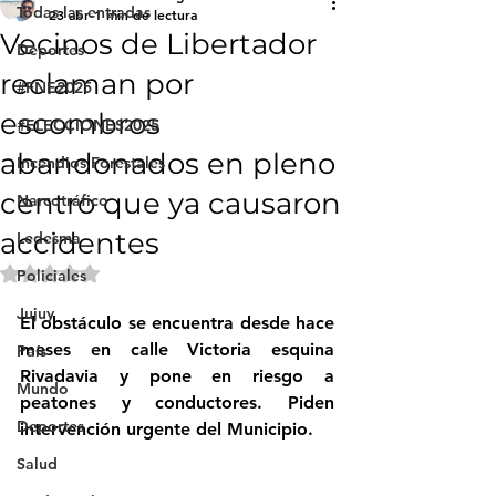
Todas las entradas
23 abr
1 min de lectura
Vecinos de Libertador
Deportes
reclaman por
#FNE2025
escombros
#ELECCIONES2025
abandonados en pleno
Incendios Forestales
centro que ya causaron
Narcotráfico
accidentes
Ledesma
Obtuvo NaN de 5 estrellas.
Policiales
Jujuy
El obstáculo se encuentra desde hace 
meses en calle Victoria esquina 
País
Rivadavia y pone en riesgo a 
Mundo
peatones y conductores. Piden 
Deportes
intervención urgente del Municipio.
Salud