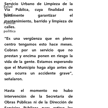
Servicio Urbano de Limpieza de la 
Salud
Vía Pública, cuya finalidad es 
Salud
justamente garantizar el 
mantenimiento, barrido y limpieza de 
Policial
calles. 
politica
“Es una vergüenza que en pleno 
centro tengamos esto hace meses. 
Cobran por un servicio que no 
prestan y encima ponen en riesgo la 
vida de la gente. Estamos esperando 
que el Municipio haga algo antes de 
que ocurra un accidente grave”, 
señalaron.
Hasta el momento no hubo 
intervención de la Secretaría de 
Obras Públicas ni de la Dirección de 
Servicios Públicos para retirar los 