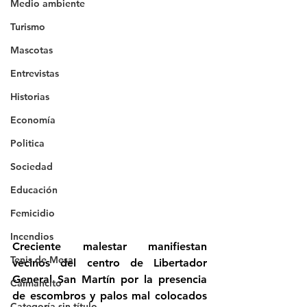
Medio ambiente
Turismo
Mascotas
Entrevistas
Historias
Economía
Politica
Sociedad
Educación
Femicidio
Incendios
Creciente malestar manifiestan 
Tenis de Mesa
vecinos del centro de Libertador 
General San Martín por la presencia 
Caimancito
de escombros y palos mal colocados 
Categoría sin título