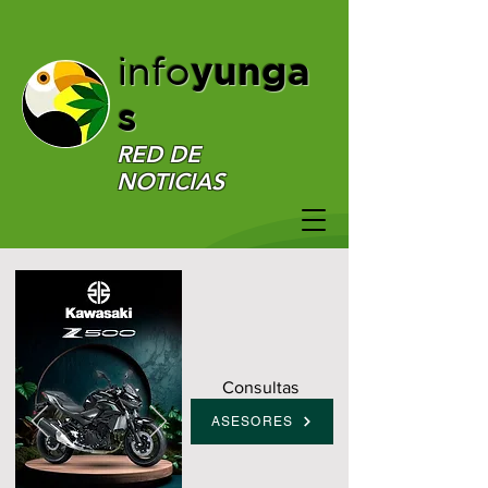
yunga
info
s
RED DE
NOTICIAS
Consultas
ASESORES