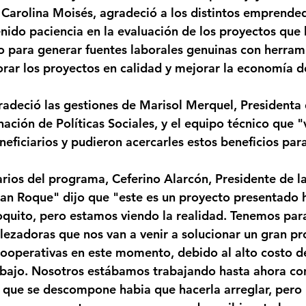
, Carolina Moisés, agradeció a los distintos emprende
nido paciencia en la evaluación de los proyectos que 
o para generar fuentes laborales genuinas con herram
rar los proyectos en calidad y mejorar la economía d
deció las gestiones de Marisol Merquel, Presidenta 
ción de Políticas Sociales, y el equipo técnico que "v
neficiarios y pudieron acercarles estos beneficios pa
arios del programa, Ceferino Alarcón, Presidente de l
an Roque" dijo que "este es un proyecto presentado h
quito, pero estamos viendo la realidad. Tenemos para 
ezadoras que nos van a venir a solucionar un gran p
ooperativas en este momento, debido al alto costo de
abajo. Nosotros estábamos trabajando hasta ahora co
z que se descompone habia que hacerla arreglar, pero 