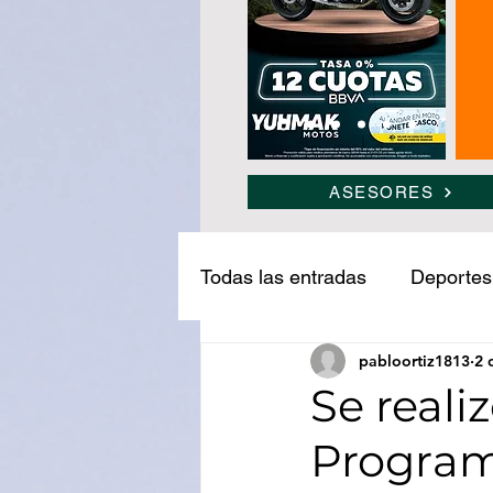
ASESORES
Todas las entradas
Deportes
pabloortiz1813
2 
Narcotráfico
Ledesma
Se reali
Program
Medio ambiente
Turism