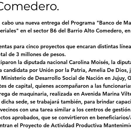
 Comedero.
Femicidio
Incendios
Tenis de Mesa
Caima
strellas.
 a cabo una nueva entrega del Programa "Banco de Ma
riales" en el sector B6 del Barrio Alto Comedero, en 
legua
Categoría sin título
Viajes
Cultura
entas para cinco proyectos que encaran distintas línea
tal de 3 millones de pesos. 
iparon la diputada nacional Carolina Moisés, la diputa
a candidata por Unión por la Patria, Amelia De Dios, j
 Ministerio de Desarrollo Social de Nación en Jujuy, G
es de capital, quienes acompañaron a las funcionaria
ntrega de maquinaria, realizada en Avenida Marina Vilt
 dicha sede, se trabajará también, para brindar capaci
s vecinos con una tarea similar a los centros de gestión
ctos aprobados, que se convirtieron en beneficiarios/
ntran el Proyecto de Actividad Productiva Mantenimie