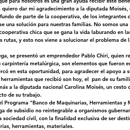
ue para nosotros es una gran ayuda recibir este benef
 quiero dar mi agradecimiento a la diputada Moisés, 
undo de parte de la cooperativa, de los integrantes d
ae una solución para nuestras familias. No somos una
ooperativa chica que se gana la vida laburando en las
 rutas, y esto nos viene a solucionar el problema de l
ega, se presentó un emprendedor Pablo Chiri, quien re
 carpintería metalúrgica, son elementos que fueron e
rcó en esta oportunidad, para agradecer el apoyo a su
erramientas que recibió son hoy, el  pan de su famili
s a la diputada nacional Carolina Moisés, un cesto d
to de su trabajo.
el Programa "Banco de Maquinarias, Herramientas y M
ega de subsidio no reintegrable a organismos guberna
 sociedad civil, con la finalidad exclusiva de ser desti
ias, herramientas, materiales.