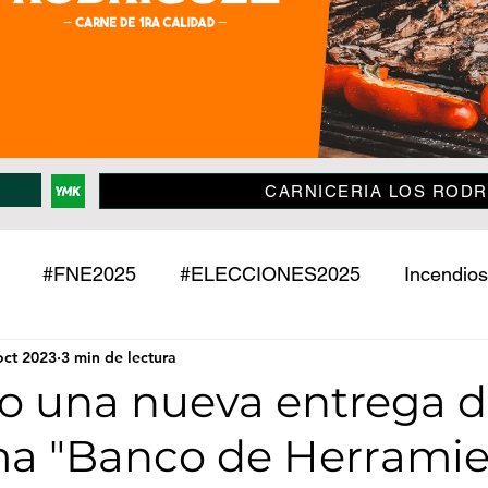
CARNICERIA LOS RODR
#FNE2025
#ELECCIONES2025
Incendios
oct 2023
3 min de lectura
Policiales
Jujuy
País
Mundo
Deport
zo una nueva entrega d
a "Banco de Herramie
o
Mascotas
Entrevistas
Historias
Econ