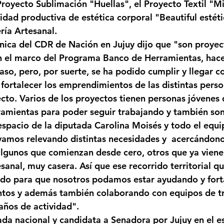
royecto Sublimación "Huellas", el Proyecto Textil "M
idad productiva de estética corporal "Beautiful estétic
ría Artesanal.
cnica del CDR de Nación en Jujuy dijo que "son proyec
n el marco del Programa Banco de Herramientas, hace 
so, pero, por suerte, se ha podido cumplir y llegar co
fortalecer los emprendimientos de las distintas perso
cto. Varios de los proyectos tienen personas jóvenes 
amientas para poder seguir trabajando y también son
spacio de la diputada Carolina Moisés y todo el equip
vamos relevando distintas necesidades y  acercándonos
lgunos que comienzan desde cero, otros que ya viene
nal, muy casera. Así que ese recorrido territorial que
ido para que nosotros podamos estar ayudando y fort
tos y además también colaborando con equipos de tr
años de actividad".
tada nacional y candidata a Senadora por Jujuy en el e