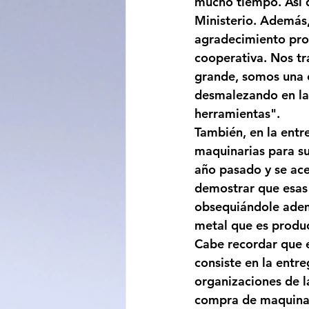
mucho tiempo. Así q
Ministerio. Además,
agradecimiento prof
cooperativa. Nos tr
grande, somos una c
desmalezando en las
herramientas".
También, en la entr
maquinarias para su
año pasado y se ace
demostrar que esas h
obsequiándole ademá
metal que es produc
Cabe recordar que 
consiste en la entr
organizaciones de la
compra de maquinar