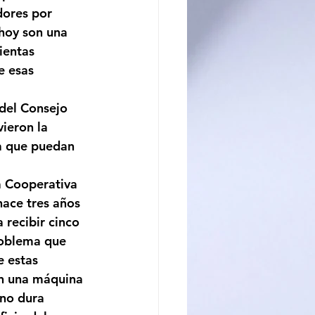
dores por 
hoy son una 
ientas 
e esas 
del Consejo 
ieron la 
ra que puedan 
a Cooperativa 
ace tres años 
recibir cinco 
roblema que 
 estas 
n una máquina 
no dura 