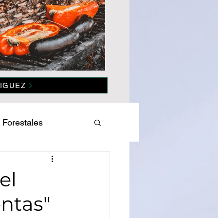
IGUEZ
 Forestales
es
Salud
el
ntas"
omía
Politica