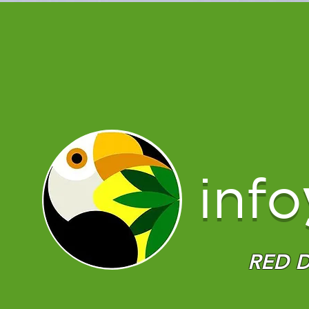
info
RED D