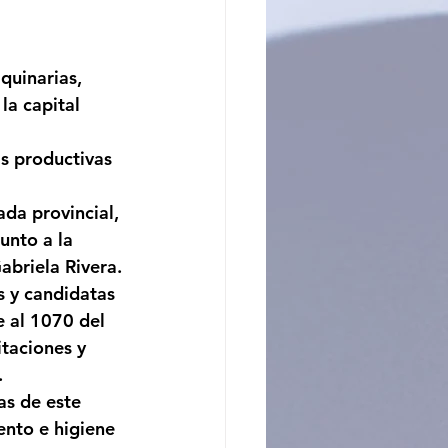
ncito
quinarias, 
la capital 
s productivas 
da provincial, 
unto a la 
abriela Rivera.
s y candidatas 
e al 1070 del 
taciones y 
.
as de este 
nto e higiene 