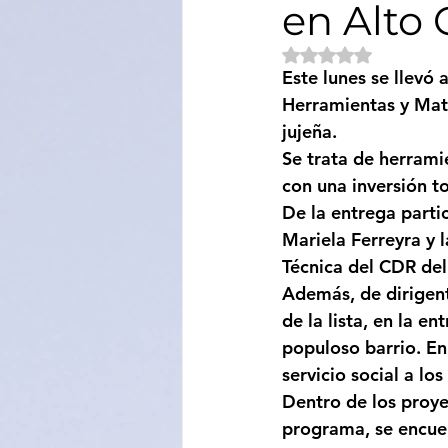
en Alto
Sociedad
Educación
Obtuvo NaN de 5 e
Este lunes se llevó
Herramientas y Mate
Categoría sin título
Cali
jujeña. 
Se trata de herrami
con una inversión to
De la entrega partic
Mariela Ferreyra y l
Técnica del CDR del
Además, de dirigent
de la lista, en la e
populoso barrio. En
servicio social a lo
Dentro de los proye
programa, se encue