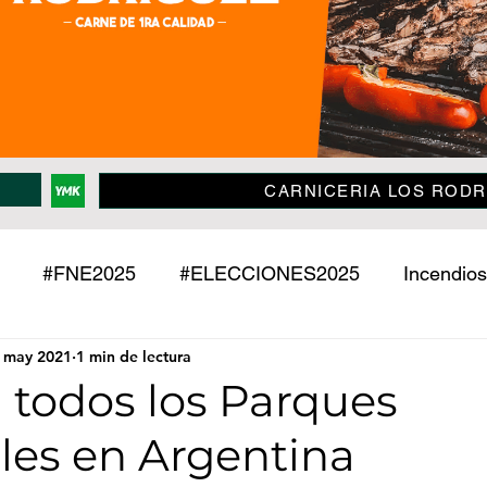
CARNICERIA LOS RODR
#FNE2025
#ELECCIONES2025
Incendios
 may 2021
1 min de lectura
Policiales
Jujuy
País
Mundo
Deport
 todos los Parques
les en Argentina
o
Mascotas
Entrevistas
Historias
Econ