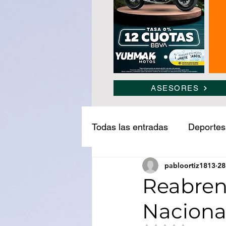
ASESORES
Todas las entradas
Deportes
pabloortiz1813
28
Narcotráfico
Ledesma
Reabren
Naciona
Medio ambiente
Turism