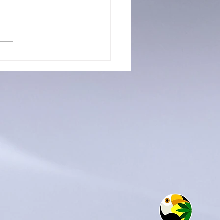
CIOS CON FUTURO: LA
UELA PROFESIONAL 3
TRÓ TODO LO QUE
APRENDE EN SUS
LERES