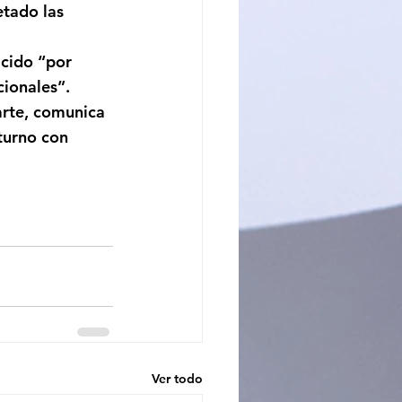
tado las 
cido “por 
cionales”.
arte, comunica 
turno con 
Ver todo