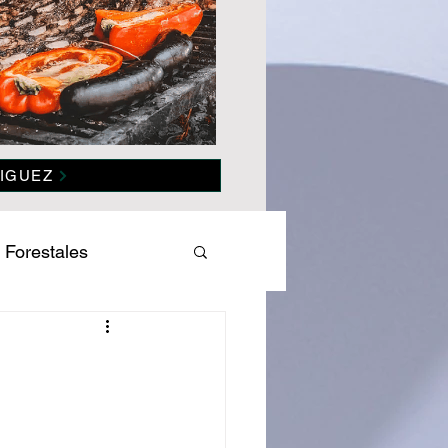
IGUEZ
 Forestales
es
Salud
omía
Politica