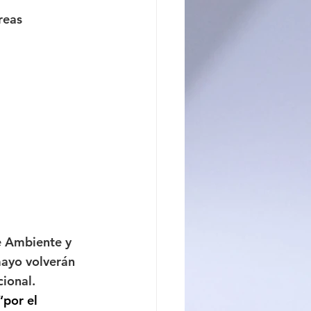
reas 
ncito
e Ambiente y 
mayo volverán 
cional.
“por el 