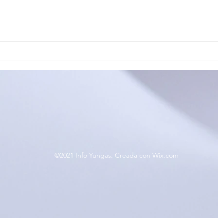
EL CIRCUITO PROVINCIAL
OFI
JUJEÑO DE TENIS DE
ESC
MESA CERRÓ SU
MOS
PRIMERA ETAPA EN EL
SE 
CARMEN
TAL
©2021 Info Yungas. Creada con Wix.com