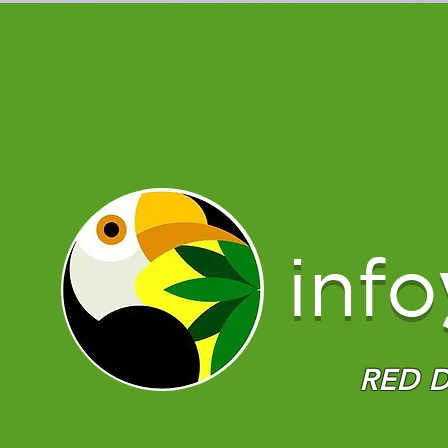
info
RED D