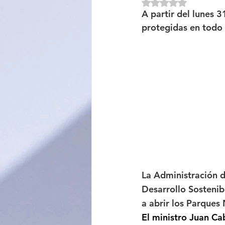
Obtuvo NaN de 5 e
A partir del lunes 
Sociedad
Educación
protegidas en todo e
Categoría sin título
Cali
La Administración d
Desarrollo Sostenib
a abrir los Parques 
El ministro Juan Ca