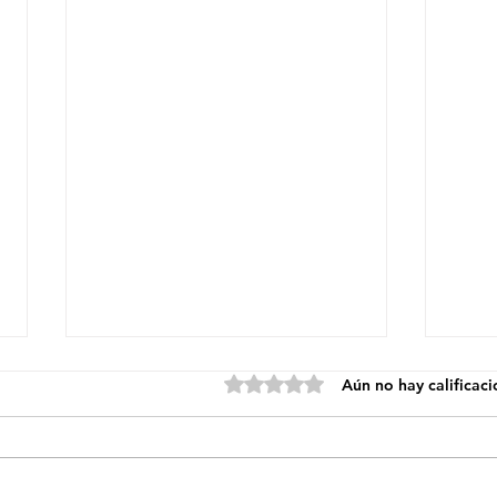
Obtuvo 0 de 5 estrellas.
Aún no hay calificac