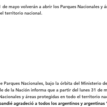
strellas.
31 de mayo volverán a abrir los Parques Nacionales y á
Femicidio
Incendios
Tenis de Mesa
Caima
l territorio nacional.
legua
Categoría sin título
Viajes
Cultura
e Parques Nacionales, bajo la órbita del Ministerio d
le de la Nación informa que a partir del lunes 31 de 
Nacionales y áreas protegidas en todo el territorio na
bandié agradeció a todos los argentinos y argentinas 