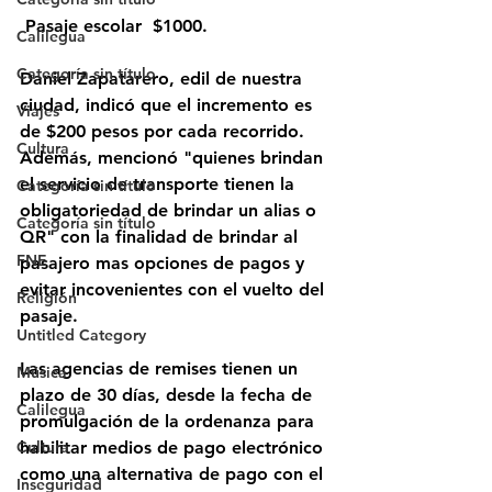
 Pasaje escolar  $1000.
Calilegua
Categoría sin título
Daniel Zapatarero, edil de nuestra 
ciudad, indicó que el incremento es 
Viajes
de $200 pesos por cada recorrido. 
Cultura
Además, mencionó "quienes brindan 
el servicio de transporte tienen la 
Categoría sin título
obligatoriedad de brindar un alias o 
Categoría sin título
QR" con la finalidad de brindar al 
FNE
pasajero mas opciones de pagos y 
evitar incovenientes con el vuelto del 
Religión
pasaje.
Untitled Category
Las agencias de remises tienen un 
Música
plazo de 30 días, desde la fecha de 
Calilegua
promulgación de la ordenanza para 
habilitar medios de pago electrónico 
Cultura
como una alternativa de pago con el 
Inseguridad