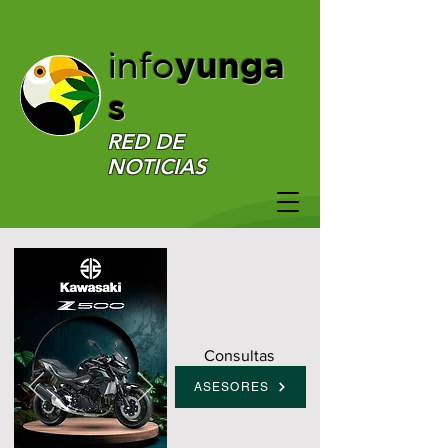
yunga
info
s
RED DE
NOTICIAS
Consultas
ASESORES