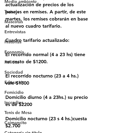
Medio ambiente
actualización de precios de los 
pasajes en remises. A partir, de este 
Turismo
martes, los remises cobrarán en base 
Mascotas
al nuevo cuadro tarifario.
Entrevistas
Cuadro tarifario actualizado:
Historias
Economía
El recorrido normal (4 a 23 hs) tiene 
un costo de $1200.
Politica
Sociedad
El recorrido nocturno (23 a 4 hs.) 
Educación
vale $1500
Femicidio
Domicilio diurno (4 a 23hs.) su precio 
Incendios
es de $2200
Tenis de Mesa
Domicilio nocturno (23 s 4 hs.)cuesta 
Caimancito
$2.700
Categoría sin título