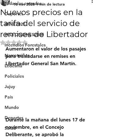
Todas las entradas
18 nov 2025
1 min de lectura
Nuevos precios en la
Deportes
tarifa del servicio de
#FNE2025
remises de Libertador
#ELECCIONES2025
Obtuvo NaN de 5 estrellas.
Incendios Forestales
Aumentaron el valor de los pasajes 
Narcotráfico
para trasladarse en remises en 
Libertador General San Martín. 
Ledesma
Policiales
Jujuy
País
Mundo
Deportes
Durante la mañana del lunes 17 de 
noviembre, en el Concejo 
Salud
Deliberante, se aprobó la 