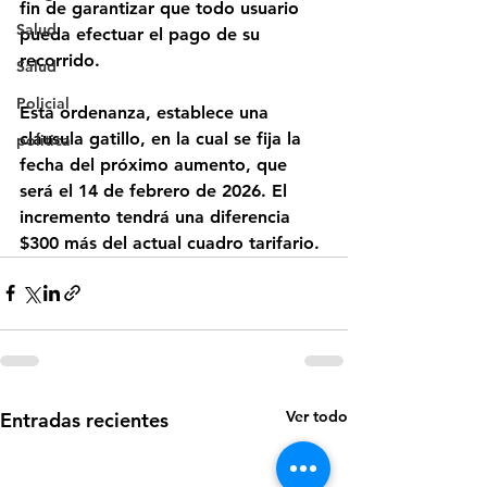
fin de garantizar que todo usuario 
Salud
pueda efectuar el pago de su 
recorrido. 
Salud
Policial
Esta ordenanza, establece una 
cláusula gatillo, en la cual se fija la 
politica
fecha del próximo aumento, que 
será el 14 de febrero de 2026. El 
incremento tendrá una diferencia 
$300 más del actual cuadro tarifario. 
Ver todo
Entradas recientes