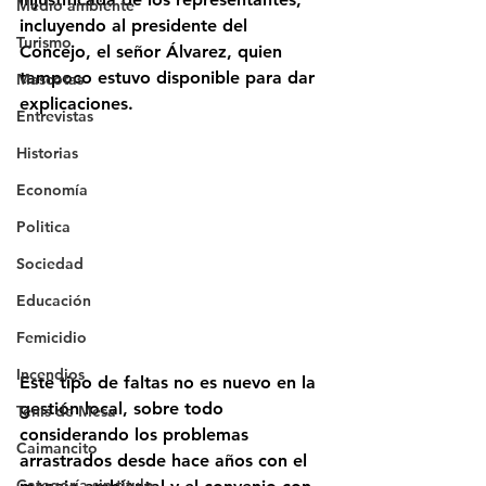
Medio ambiente
incluyendo al presidente del 
Turismo
Concejo, el señor Álvarez, quien 
tampoco estuvo disponible para dar 
Mascotas
explicaciones.  
Entrevistas
Historias
Economía
Politica
Sociedad
Educación
Femicidio
Incendios
Este tipo de faltas no es nuevo en la 
gestión local, sobre todo 
Tenis de Mesa
considerando los problemas 
Caimancito
arrastrados desde hace años con el 
Categoría sin título