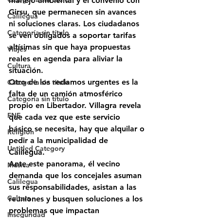
manejo ambiental y el convenio con 
Girsu, que permanecen sin avances 
Calilegua
ni soluciones claras. Los ciudadanos 
Categoría sin título
se ven obligados a soportar tarifas 
altísimas sin que haya propuestas 
Viajes
reales en agenda para aliviar la 
Cultura
situación.
Otro de los reclamos urgentes es la 
Categoría sin título
falta de un camión atmosférico 
Categoría sin título
propio en Libertador. Villagra revela 
FNE
que cada vez que este servicio 
básico se necesita, hay que alquilar o 
Religión
pedir a la municipalidad de 
Untitled Category
Calilegua. 
Ante este panorama, él vecino 
Música
demanda que los concejales asuman 
Calilegua
sus responsabilidades, asistan a las 
Cultura
reuniones y busquen soluciones a los 
problemas que impactan 
Inseguridad