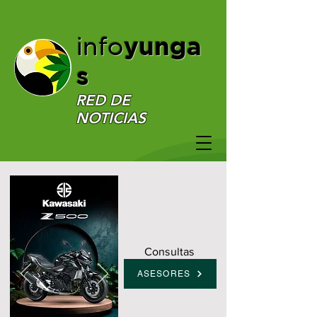
yunga
info
s
RED DE
NOTICIAS
Consultas
ASESORES