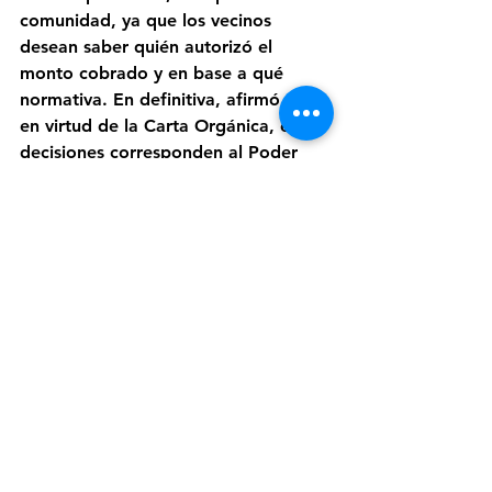
comunidad, ya que los vecinos 
desean saber quién autorizó el 
monto cobrado y en base a qué 
normativa. En definitiva, afirmó que, 
en virtud de la Carta Orgánica, estas 
decisiones corresponden al Poder 
Legislativo, en este caso, al Concejo 
Deliberante, y exigen una 
explicación oficial y clara para evitar 
confusiones y desinformación.
Jujuy
Ledesma
Sociedad