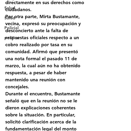
directamente en sus derechos como 
Salud
ciudadanos. 
Por otra parte, 
Mirta Bustamante, 
Salud
vecina, expresó su preocupación y 
Policial
desconcierto ante la falta de 
respuestas oficiales respecto a un 
politica
cobro realizado por tasa en su 
comunidad. Afirmó que presentó 
una nota formal el pasado 11 de 
marzo, la cual aún no ha obtenido 
respuesta, a pesar de haber 
mantenido una reunión con 
concejales.
Durante el encuentro, Bustamante 
señaló que en la reunión no se le 
dieron explicaciones coherentes 
sobre la situación. En particular, 
solicitó clarificación acerca de la 
fundamentación legal del monto 