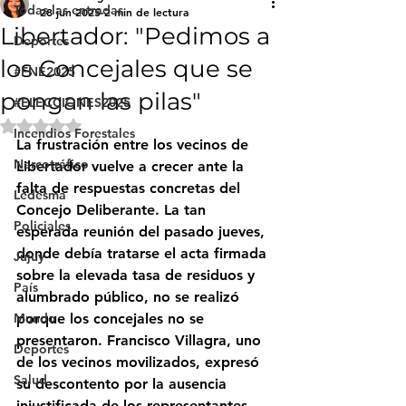
Todas las entradas
28 jun 2025
2 min de lectura
Libertador: "Pedimos a
Deportes
los Concejales que se
#FNE2025
pongan las pilas"
#ELECCIONES2025
Obtuvo NaN de 5 estrellas.
Incendios Forestales
La frustración entre los vecinos de 
Narcotráfico
Libertador vuelve a crecer ante la 
falta de respuestas concretas del 
Ledesma
Concejo Deliberante. La tan 
Policiales
esperada reunión del pasado jueves, 
donde debía tratarse el acta firmada 
Jujuy
sobre la elevada tasa de residuos y 
País
alumbrado público, no se realizó 
Mundo
porque los concejales no se 
presentaron. Francisco Villagra, uno 
Deportes
de los vecinos movilizados, expresó 
Salud
su descontento por la ausencia 
injustificada de los representantes, 