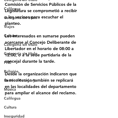
Comisión de Servicios Públicos de la 
Calilegua
Legislatura se comprometió a recibir 
a los vecinos para escuchar el 
Categoría sin título
planteo.
Viajes
Cultura
Los interesados en sumarse pueden 
acercarse al Concejo Deliberante de 
Categoría sin título
Libertador en el horario de 08:00 a 
Categoría sin título
12:00, o a la sede partidaria de la 
concejal durante la tarde. 
FNE
Religión
Desde la organización indicaron que 
la recolección también se replicará 
Untitled Category
en las localidades del departamento 
Música
para ampliar el alcance del reclamo.
Calilegua
Cultura
Inseguridad