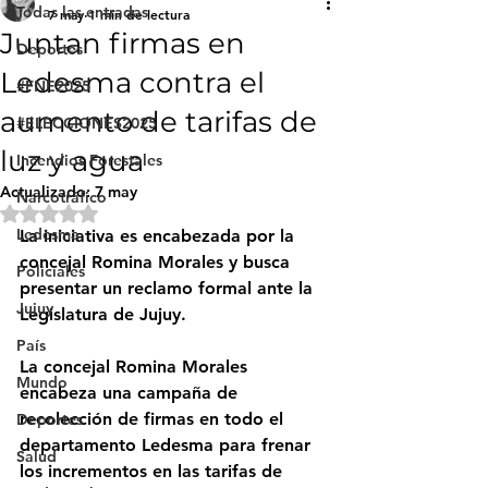
Todas las entradas
7 may
1 min de lectura
Juntan firmas en
Deportes
Ledesma contra el
#FNE2025
aumento de tarifas de
#ELECCIONES2025
luz y agua
Incendios Forestales
Actualizado:
7 may
Narcotráfico
Obtuvo NaN de 5 estrellas.
Ledesma
La iniciativa es encabezada por la 
concejal Romina Morales y busca 
Policiales
presentar un reclamo formal ante la 
Jujuy
Legislatura de Jujuy.
País
La concejal Romina Morales 
Mundo
encabeza una campaña de 
recolección de firmas en todo el 
Deportes
departamento Ledesma para frenar 
Salud
los incrementos en las tarifas de 