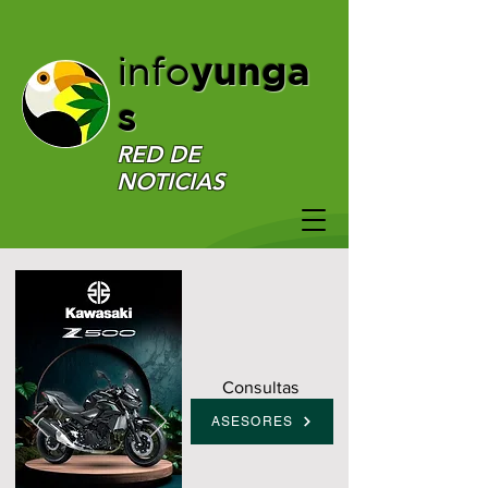
yunga
info
s
RED DE
NOTICIAS
Consultas
ASESORES