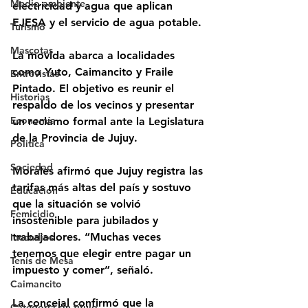
Medio ambiente
electricidad y agua que aplican 
EJESA y el servicio de agua potable.
Turismo
Mascotas
La movida abarca a localidades 
como Yuto, Caimancito y Fraile 
Entrevistas
Pintado. El objetivo es reunir el 
Historias
respaldo de los vecinos y presentar 
Economía
un reclamo formal ante la Legislatura 
de la Provincia de Jujuy.
Politica
Sociedad
Morales afirmó que Jujuy registra las 
tarifas más altas del país y sostuvo 
Educación
que la situación se volvió 
Femicidio
insostenible para jubilados y 
trabajadores. “Muchas veces 
Incendios
tenemos que elegir entre pagar un 
Tenis de Mesa
impuesto y comer”, señaló.
Caimancito
La concejal confirmó que la 
Categoría sin título