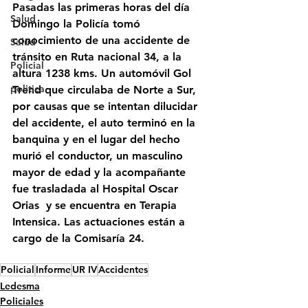
Pasadas las primeras horas del día 
Salud
Domingo la Policía tomó 
conocimiento de una accidente de 
Salud
tránsito en Ruta nacional 34, a la 
Policial
altura 1238 kms. Un automóvil Gol 
politica
Trend que circulaba de Norte a Sur, 
por causas que se intentan dilucidar 
del accidente, el auto terminó en la 
banquina y en el lugar del hecho 
murió el conductor, un masculino 
mayor de edad y la acompañante 
fue trasladada al Hospital Oscar 
Orias  y se encuentra en Terapia 
Intensica. Las actuaciones están a 
cargo de la Comisaría 24.
Policial
Informe
UR IV
Accidentes
Ledesma
Policiales