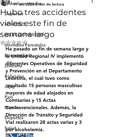
Todas las entradas
17 oct 2023
2 min de lectura
Hubo tres accidentes
Deportes
viales este fin de
#FNE2025
semana largo
#ELECCIONES2025
Obtuvo NaN de 5 estrellas.
Incendios Forestales
Ha pasado un fin de semana largo y 
Narcotráfico
la Unidad Regional IV implementó 
diferentes Operativos de Seguridad 
Ledesma
y Prevención en el Departamento 
Policiales
Ledesma, el cuál tuvo como 
resultado 15 personas masculinas 
Jujuy
mayores de edad alojados en 
País
Comisarías y 15 Actas 
Mundo
Contravencionales. Además, la 
Dirección de Tránsito y Seguridad 
Deportes
Vial realizaron 28 actas varias y 3 
Salud
por alcoholemia.