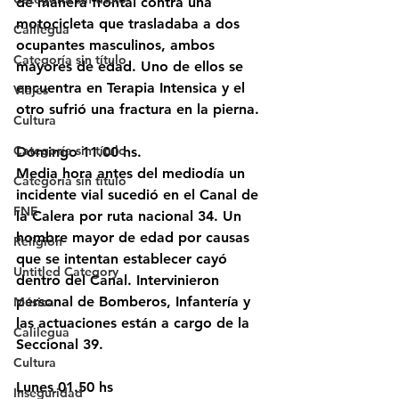
de manera frontal contra una 
motocicleta que trasladaba a dos 
Calilegua
ocupantes masculinos, ambos 
Categoría sin título
mayores de edad. Uno de ellos se 
encuentra en Terapia Intensica y el 
Viajes
otro sufrió una fractura en la pierna.
Cultura
Categoría sin título
Domingo 11.00 hs.
Media hora antes del mediodía un 
Categoría sin título
incidente vial sucedió en el Canal de 
FNE
la Calera por ruta nacional 34. Un 
hombre mayor de edad por causas 
Religión
que se intentan establecer cayó 
Untitled Category
dentro del Canal. Intervinieron 
personal de Bomberos, Infantería y 
Música
las actuaciones están a cargo de la 
Calilegua
Seccional 39.
Cultura
Lunes 01.50 hs
Inseguridad