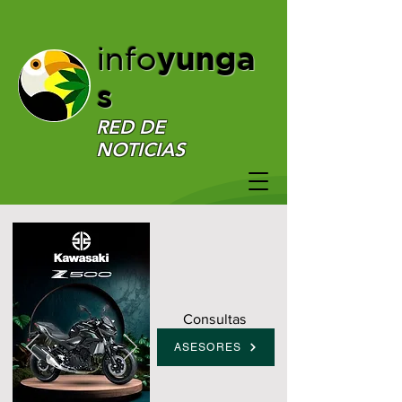
yunga
info
s
RED DE
NOTICIAS
Consultas
ASESORES