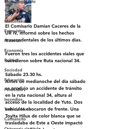
Medio ambiente
Turismo
Mascotas
El Comisario Damian Caceres de la 
Entrevistas
UR IV, informó sobre los hechos 
trascendentales de los últimos días. 
Historias
Economía
Fueron tres los accidentes viales que 
Politica
sucedieron sobre Ruta nacional 34.
Sociedad
Sábado 23.30 hs.
Educación
Antes de medianoche del día sábado 
se produjo un accidente de tránsito 
Femicidio
en la ruta nacional 34, altura al 
Incendios
acceso de la localidad de Yuto. Dos 
vehículos chocaron de frente. Una 
Tenis de Mesa
Toyita Hilux de color blanca que se 
Caimancito
trasladaba de Este a Oeste impactó 
Categoría sin título