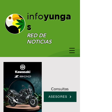
yunga
info
s
RED DE
NOTICIAS
Consultas
ASESORES