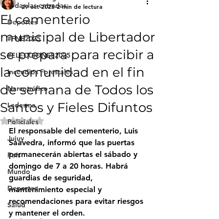
Todas las entradas
29 oct 2025
2 min de lectura
El cementerio
Deportes
municipal de Libertador
#FNE2025
se prepara para recibir a
#ELECCIONES2025
la comunidad en el fin
Incendios Forestales
de semana de Todos los
Narcotráfico
Santos y Fieles Difuntos
Ledesma
Obtuvo NaN de 5 estrellas.
Policiales
El responsable del cementerio, Luis 
Jujuy
Saavedra, informó que las puertas 
permanecerán abiertas el sábado y 
País
domingo de 7 a 20 horas. Habrá 
Mundo
guardias de seguridad, 
Deportes
mantenimiento especial y 
recomendaciones para evitar riesgos 
Salud
y mantener el orden.