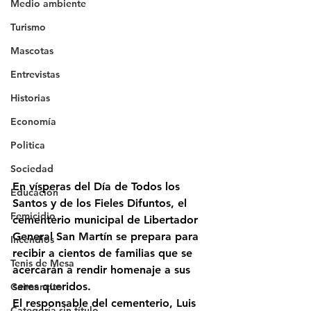
Medio ambiente
Turismo
Mascotas
Entrevistas
Historias
Economía
Politica
Sociedad
En vísperas del 
Día de Todos los 
Educación
Santos y de los Fieles Difuntos
, el 
Femicidio
cementerio municipal de Libertador 
General San Martín
 se prepara para 
Incendios
recibir a cientos de familias que se 
Tenis de Mesa
acercarán a rendir homenaje a sus 
seres queridos.
Caimancito
El responsable del cementerio, 
Luis 
Categoría sin título