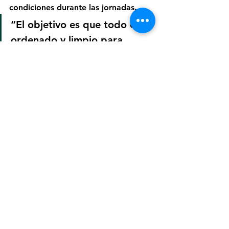
condiciones durante las jornadas.
“El objetivo es que todo esté 
ordenado y limpio para 
recibir a los vecinos este fin 
de semana”, concluyó.
Ledesma
Jujuy
Ver todo
Entradas recientes