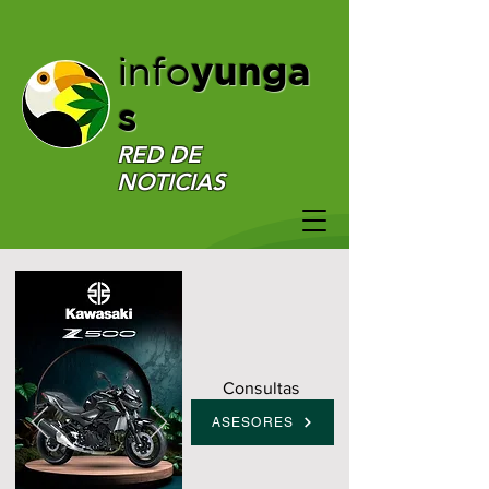
yunga
info
s
RED DE
NOTICIAS
Consultas
ASESORES