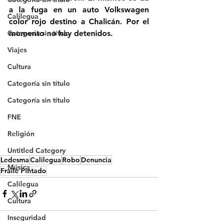
a la fuga en un auto Volkswagen 
Calilegua
color rojo destino a Chalicán. Por el 
Categoría sin título
momento no hay detenidos.
Viajes
Cultura
Categoría sin título
Categoría sin título
FNE
Religión
Untitled Category
Ledesma
Calilegua
Robo
Denuncia
Música
Fraile Pintado
Calilegua
Cultura
Inseguridad