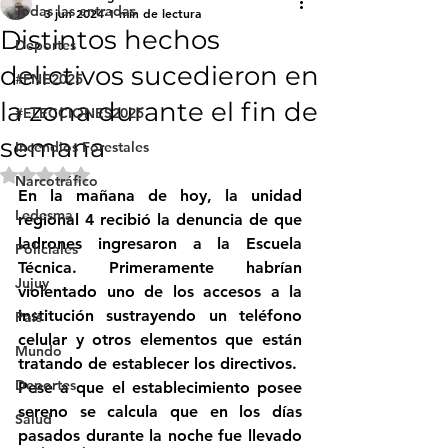
Todas las entradas
3 jun 2024
1 min de lectura
Distintos hechos
Deportes
delictivos sucedieron en
#FNE2025
la zona durante el fin de
#ELECCIONES2025
semana
Incendios Forestales
Obtuvo NaN de 5 estrellas.
Narcotráfico
En la mañana de hoy, la unidad 
Ledesma
regional 4 recibió la denuncia de que 
ladrones ingresaron a la Escuela 
Policiales
Técnica. Primeramente habrían 
Jujuy
violentado uno de los accesos a la 
institución sustrayendo un teléfono 
País
celular y otros elementos que están 
Mundo
tratando de establecer los directivos.
Deportes
Pese a que el establecimiento posee 
sereno se calcula que en los días 
Salud
pasados durante la noche fue llevado 