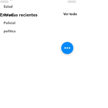
Salud
Ver todo
Entradas recientes
Salud
Policial
politica