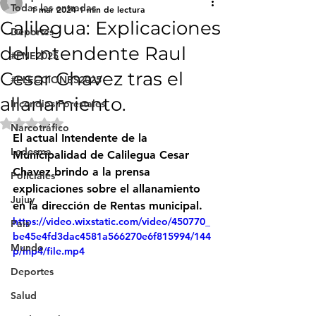
Todas las entradas
1 mar 2024
1 min de lectura
Calilegua: Explicaciones
Deportes
del Intendente Raul
#FNE2025
Cesar Chavez tras el
#ELECCIONES2025
allanamiento.
Incendios Forestales
Obtuvo NaN de 5 estrellas.
Narcotráfico
El actual Intendente de la 
Ledesma
Municipalidad de Calilegua Cesar 
Chavez brindo a la prensa 
Policiales
explicaciones sobre el allanamiento 
Jujuy
en la dirección de Rentas municipal.
https://video.wixstatic.com/video/450770_
País
be45e4fd3dac4581a566270e6f815994/144
Mundo
p/mp4/file.mp4
Deportes
Salud