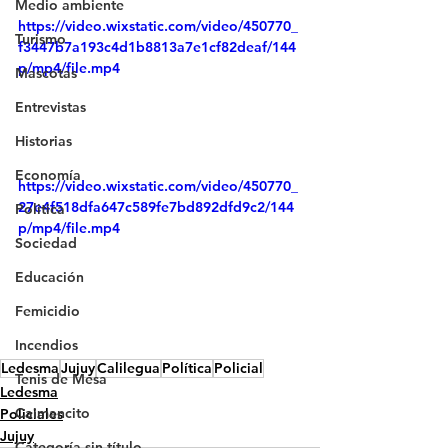
Medio ambiente
https://video.wixstatic.com/video/450770_
Turismo
f3447b7a193c4d1b8813a7e1cf82deaf/144
p/mp4/file.mp4
Mascotas
Entrevistas
Historias
Economía
https://video.wixstatic.com/video/450770_
27e4f518dfa647c589fe7bd892dfd9c2/144
Politica
p/mp4/file.mp4
Sociedad
Educación
Femicidio
Incendios
Ledesma
Jujuy
Calilegua
Política
Policial
Tenis de Mesa
Ledesma
Caimancito
Policiales
Jujuy
Categoría sin título