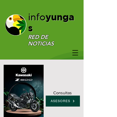
yunga
info
s
RED DE
NOTICIAS
Consultas
ASESORES