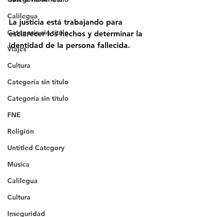
Calilegua
La justicia está trabajando para 
Categoría sin título
esclarecer los hechos y determinar la 
identidad de la persona fallecida.
Viajes
Cultura
Categoría sin título
Categoría sin título
FNE
Religión
Untitled Category
Música
Calilegua
Cultura
Inseguridad