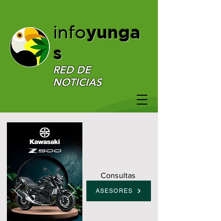
yunga
info
s
RED DE
NOTICIAS
Consultas
ASESORES