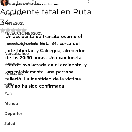
Todas las entradas
6 jun 2025
1 min de lectura
Accidente fatal en Ruta
Deportes
34
#FNE2025
Obtuvo NaN de 5 estrellas.
#ELECCIONES2025
Un accidente de tránsito ocurrió el 
Incendios Forestales
jueves 5, sobre Ruta 34, cerca del 
Lote Libertad y Calilegua, alrededor 
Narcotráfico
de las 20:30 horas. Una camioneta 
Ledesma
estuvo involucrada en el accidente, y 
lamentablemente, una persona 
Policiales
falleció. La identidad de la víctima 
Jujuy
aún no ha sido confirmada.
País
Mundo
Deportes
Salud