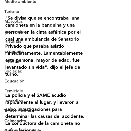
Medio ambiente
Turismo
"Se divisa que se encontraba  una 
Mascotas
camioneta en la banquina y una 
Entrevistas
persona en la cinta asfáltica por el 
cual una ambulancia de Sanatorio 
Historias
Privado que pasaba asistió 
Economía
inmediatamente. Lamentablemente 
esta persona, mayor de edad, fue 
Politica
levantado sin vida", dijo el jefe de 
Sociedad
turno.
Educación
Femicidio
La policía y el SAME acudió 
Incendios
rápidamente al lugar, y llevaron a 
cabo investigaciones para 
Tenis de Mesa
determinar las causas del accidente. 
Caimancito
La conductora de la camioneta no 
sufrió lesiones.
Categoría sin título