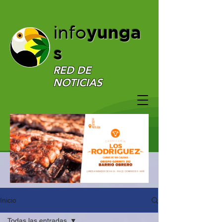
yunga
info
s
RED DE
NOTICIAS
Inicio
Todas las entradas