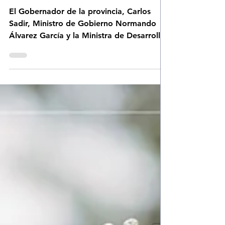
NUTRICIONAL
El Gobernador de la provincia, Carlos
Sadir, Ministro de Gobierno Normando
Álvarez García y la Ministra de Desarrollo
Humano, Marta Russo Arriola, visitaron la
ciudad de Libertador General San Martín
para presentar un nuevo programa
integral destinado a niños y jóvenes. La
iniciativa se implementa de manera
conjunta entre el Ministerio de Desarrollo
Humano y el Ministerio de Gobierno, a
través de la Secretaría de Deportes, y
articula acciones deportivas, sociales y
nutriciona