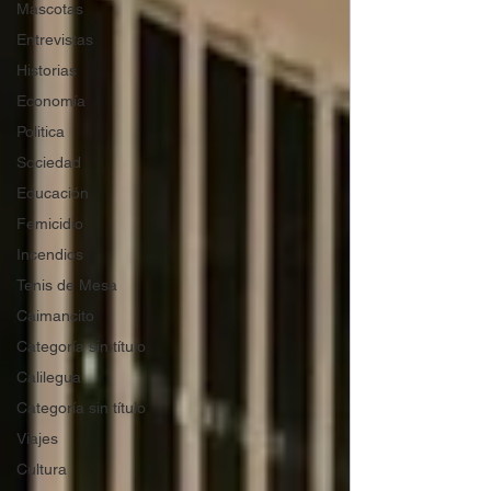
Mascotas
Entrevistas
Historias
Economía
Politica
Sociedad
Educación
Femicidio
Incendios
Tenis de Mesa
Caimancito
Categoría sin título
Calilegua
Categoría sin título
Viajes
Cultura