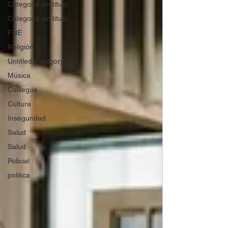
Categoría sin título
Categoría sin título
FNE
Religión
Untitled Category
Música
Calilegua
Cultura
Inseguridad
Salud
Salud
Policial
politica