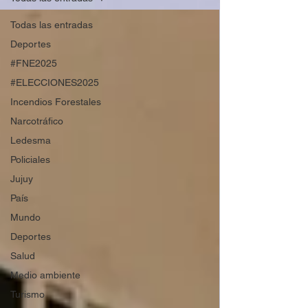
Todas las entradas
Deportes
#FNE2025
#ELECCIONES2025
Incendios Forestales
Narcotráfico
Ledesma
Policiales
Jujuy
País
Mundo
Deportes
Salud
Medio ambiente
Turismo