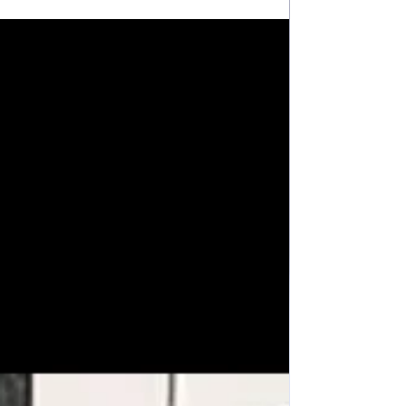
Favarolo". 11 candidatas competirán. Lo
recaudado es para ornamentación,
impuestos y el viaje a la Fiesta Nacional
de los Estudiantes. Comenzaron las
elecciones de reinas en Libertador General
San Martín. El Colegio N°47 realizará este
viernes 26 de junio la elección de su reina
y chico diez, representantes que
competirán luego en la Fiesta Nacional de
lo