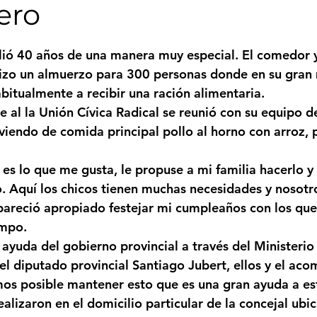
ero
Femicidio
Incendios
Tenis de Mesa
Caima
strellas.
ió 40 años de una manera muy especial. El comedor 
nizo un almuerzo para 300 personas donde en su gran 
legua
Categoría sin título
Viajes
Cultura
abitualmente a recibir una ración alimentaria.
e al la Unión Cívica Radical se reunió con su equipo de
irviendo de comida principal pollo al horno con arroz, 
es lo que me gusta, le propuse a mi familia hacerlo y
Aquí los chicos tienen muchas necesidades y nosotro
areció apropiado festejar mi cumpleaños con los que
empo.
ayuda del gobierno provincial a través del Ministerio
 diputado provincial Santiago Jubert, ellos y el ac
s posible mantener esto que es una gran ayuda a esta
ealizaron en el domicilio particular de la concejal ubi