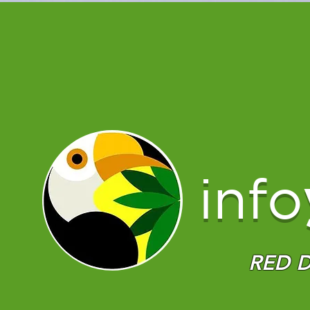
info
RED D