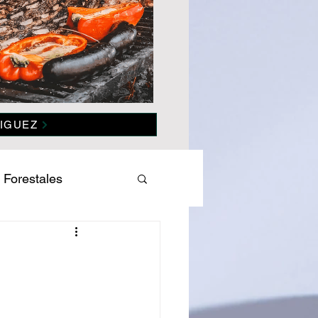
IGUEZ
 Forestales
es
Salud
omía
Politica