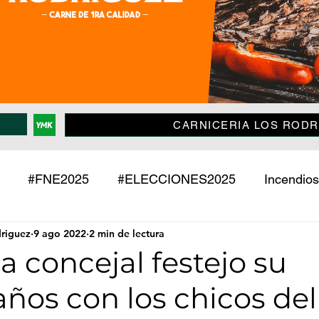
CARNICERIA LOS RODR
#FNE2025
#ELECCIONES2025
Incendios
driguez
9 ago 2022
2 min de lectura
Policiales
Jujuy
País
Mundo
Deport
a concejal festejo su
ños con los chicos del
o
Mascotas
Entrevistas
Historias
Econ