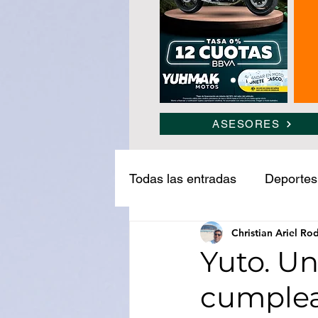
ASESORES
Todas las entradas
Deportes
Christian Ariel Ro
Narcotráfico
Ledesma
Yuto. Un
cumplea
Medio ambiente
Turism