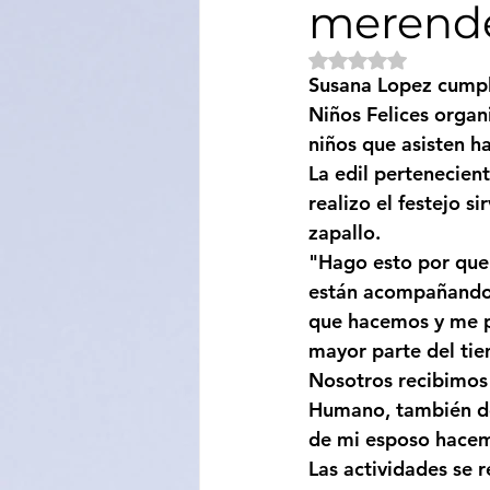
merend
Sociedad
Educación
Obtuvo NaN de 5 e
Susana Lopez cumpl
Niños Felices orga
Categoría sin título
Cali
niños que asisten h
La edil pertenecient
realizo el festejo s
zapallo. 
"Hago esto por que 
están acompañando. 
que hacemos y me p
mayor parte del ti
Nosotros recibimos 
Humano, también del
de mi esposo hacemo
Las actividades se r