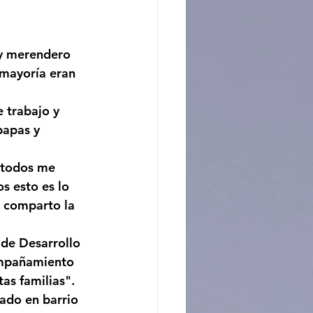
ncito
y merendero 
mayoría eran 
 trabajo y 
papas y 
 todos me 
s esto es lo 
 comparto la 
 de Desarrollo 
ompañamiento 
s familias". 
cado en barrio 