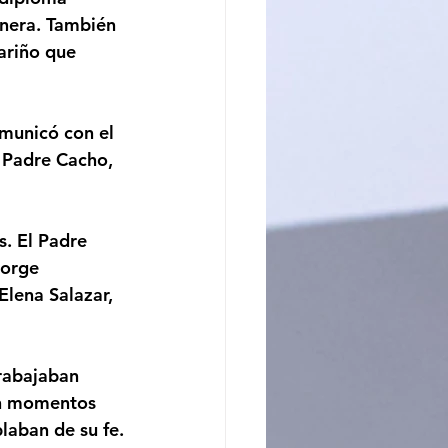
onera. También 
ariño que 
municó con el 
 Padre Cacho, 
s. El Padre 
Jorge 
Elena Salazar, 
rabajaban 
an momentos 
laban de su fe.