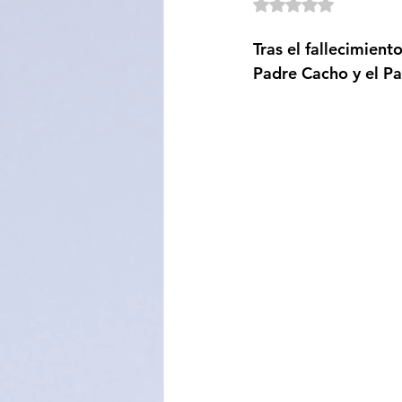
Obtuvo NaN de 5 e
Sociedad
Educación
Tras el fallecimien
Padre Cacho y el Pa
Categoría sin título
Cali