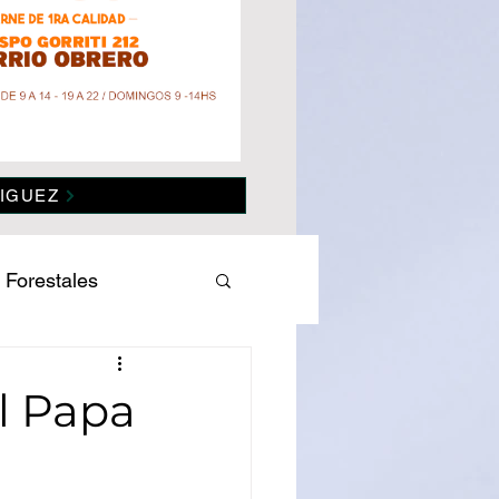
IGUEZ
 Forestales
es
Salud
el Papa
omía
Politica