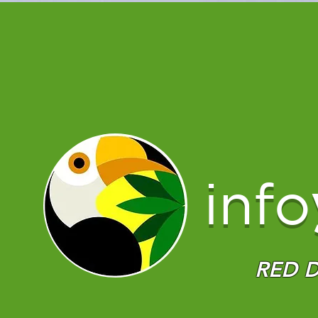
info
RED D