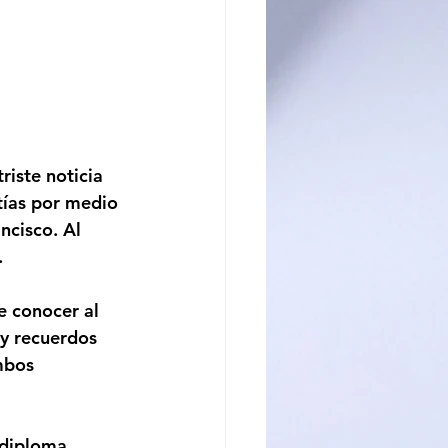
riste noticia 
ías por medio 
cisco. Al 
.
e conocer al 
y recuerdos 
mbos 
 diploma 