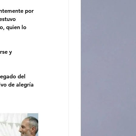
entemente por 
estuvo 
, quien lo 
rse y 
legado del 
vo de alegría 