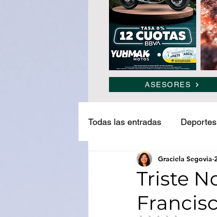
ASESORES
Todas las entradas
Deportes
Graciela Segovia
Narcotráfico
Ledesma
Triste N
Francis
Medio ambiente
Turism