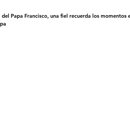
strellas.
Femicidio
Incendios
Tenis de Mesa
Caima
to del Papa Francisco, una fiel recuerda los momentos 
pa 
legua
Categoría sin título
Viajes
Cultura