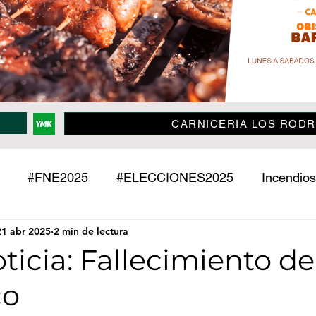
CARNICERIA LOS RODR
#FNE2025
#ELECCIONES2025
Incendios
21 abr 2025
2 min de lectura
Policiales
Jujuy
País
Mundo
Deport
oticia: Fallecimiento d
co
o
Mascotas
Entrevistas
Historias
Econ