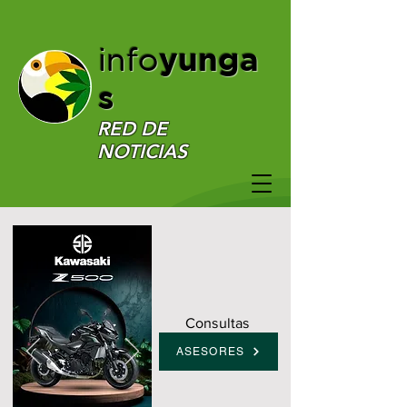
yunga
info
s
RED DE
NOTICIAS
Consultas
ASESORES