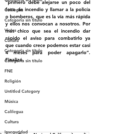
“primero debe alejarse un poco del 
foco de incendio y llamar a la policía 
Calilegua
o bomberos, que es la vía más rápida 
Categoría sin título
y ellos nos convocan a nosotros. Por 
Viajes
más chico que sea el incendio dar 
rápido el aviso para combatirlo ya 
Cultura
que cuando crece podemos estar casi 
Categoría sin título
4 meses para poder apagarlo”. 
Finalizó.
Categoría sin título
FNE
Religión
Untitled Category
Música
Calilegua
Cultura
Inseguridad