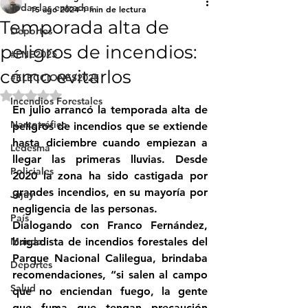
Todas las entradas
15 ago 2024
1 min de lectura
Temporada alta de
Deportes
peligros de incendios:
#FNE2025
cómo evitarlos
#ELECCIONES2025
Obtuvo NaN de 5 estrellas.
Incendios Forestales
En julio arrancó la temporada alta de 
Narcotráfico
peligros de incendios que se extiende 
hasta diciembre cuando empiezan a 
Ledesma
llegar las primeras lluvias. Desde 
Policiales
2020 la zona ha sido castigada por 
grandes incendios, en su mayoría por 
Jujuy
negligencia de las personas.
País
Dialogando con Franco Fernández, 
Mundo
brigadista de incendios forestales del 
Parque Nacional Calilegua, brindaba 
Deportes
recomendaciones, “si salen al campo 
Salud
que no enciendan fuego, la gente 
que fuma que tengan precaución 