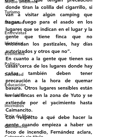
Medio ambiente
donde tiran la colilla del cigarrillo, si 
Turismo
van a visitar algún camping que 
hagan fuego para el asado en los 
Mascotas
lugares que se indican en el lugar y la 
Entrevistas
gente que tiene finca que no 
Historias
enciendan los pastizales, hay días 
autorizados y otros que no”.
Economía
En cuanto a la gente que tienen sus 
Politica
casas cerca de los lugares donde hay 
cañas también deben tener 
Sociedad
precaución a la hora de quemar 
Educación
basura. Otros lugares sensibles están 
Femicidio
en las fincas en la zona de Yuto y se 
extiende por el yacimiento hasta 
Incendios
Caimancito.
Tenis de Mesa
Con respecto a qué debe hacer la 
gente cuando empieza a haber un 
Caimancito
foco de incendio, Fernández aclara, 
Categoría sin título