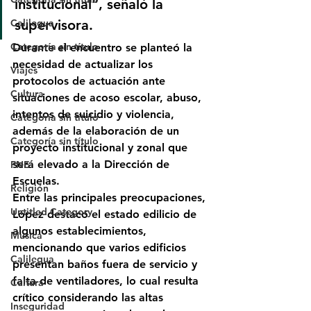
institucional”, señaló la 
supervisora.
Calilegua
Categoría sin título
Durante el encuentro se planteó la 
necesidad de 
actualizar los 
Viajes
protocolos de actuación ante 
Cultura
situaciones de acoso escolar, abuso, 
intentos de suicidio y violencia
, 
Categoría sin título
además de la elaboración de un 
Categoría sin título
proyecto institucional y zonal
 que 
será elevado a la Dirección de 
FNE
Escuelas.
Religión
Entre las principales preocupaciones, 
Untitled Category
López destacó 
el estado edilicio de 
algunos establecimientos
, 
Música
mencionando que varios edificios 
Calilegua
presentan 
baños fuera de servicio y 
falta de ventiladores
, lo cual resulta 
Cultura
crítico considerando las altas 
Inseguridad