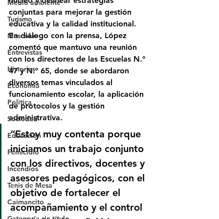
núcleo y delinear estrategias 
Medio ambiente
conjuntas para mejorar la gestión 
Turismo
educativa y la calidad institucional.
En diálogo con la prensa, López 
Mascotas
comentó que mantuvo una 
reunión 
Entrevistas
con los directores de las Escuelas N.º 
Historias
47 y N.º 65
, donde se abordaron 
diversos temas vinculados al 
Economía
funcionamiento escolar, la aplicación 
Politica
de protocolos y la gestión 
administrativa.
Sociedad
“Estoy muy contenta porque 
Educación
iniciamos un trabajo conjunto 
Femicidio
con los directivos, docentes y 
Incendios
asesores pedagógicos, con el 
Tenis de Mesa
objetivo de fortalecer el 
Caimancito
acompañamiento y el control 
Categoría sin título