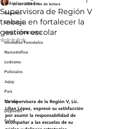
Todas las entradas
23 oct 2025
2 min de lectura
Supervisora de Región V
Deportes
trabaja en fortalecer la
#FNE2025
gestión escolar
#ELECCIONES2025
Obtuvo NaN de 5 estrellas.
Incendios Forestales
Narcotráfico
Ledesma
Policiales
Jujuy
País
Mundo
La 
supervisora de la Región V, Lic. 
Lilian López
, expresó su satisfacción 
Deportes
por asumir la responsabilidad de 
Salud
acompañar a las escuelas de su 