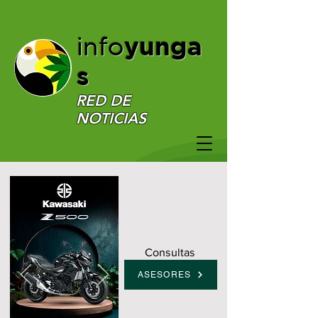
yunga
info
s
RED DE
NOTICIAS
Consultas
ASESORES