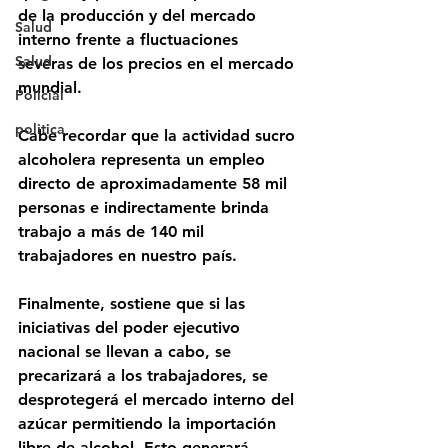
de la producción y del mercado 
Salud
interno frente a fluctuaciones 
Salud
severas de los precios en el mercado 
mundial. 
Policial
politica
Cabe recordar que la actividad sucro 
alcoholera representa un empleo 
directo de aproximadamente 58 mil 
personas e indirectamente brinda 
trabajo a más de 140 mil 
trabajadores en nuestro país.
Finalmente, sostiene que si las 
iniciativas del poder ejecutivo 
nacional se llevan a cabo, se 
precarizará a los trabajadores, se 
desprotegerá el mercado interno del 
azúcar permitiendo la importación 
libre de alcohol. Esto generará 