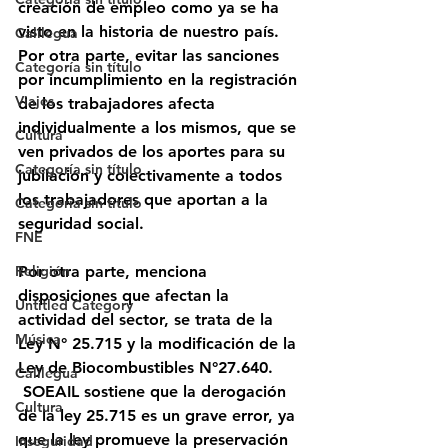
creación de empleo como ya se ha 
visto en la historia de nuestro país. 
Calilegua
Por otra parte, evitar las sanciones 
Categoría sin título
por incumplimiento en la registración 
Viajes
de los trabajadores afecta 
individualmente a los mismos, que se 
Cultura
ven privados de los aportes para su 
Categoría sin título
jubilación y colectivamente a todos 
los trabajadores que aportan a la 
Categoría sin título
seguridad social.
FNE
Religión
Por otra parte, menciona 
disposiciones que afectan la 
Untitled Category
actividad del sector, se trata de la 
Música
Ley N° 25.715 y la modificación de la 
Ley de Biocombustibles N°27.640.
Calilegua
 SOEAIL sostiene que la derogación 
Cultura
de la ley 25.715 es un grave error, ya 
que la ley promueve la preservación 
Inseguridad