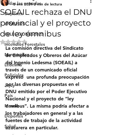
Todas las entradas
5 ene 2024
2 min de lectura
SOEAIL rechaza el DNU
Deportes
provincial y el proyecto
#FNE2025
de ley ómnibus
#ELECCIONES2025
Obtuvo NaN de 5 estrellas.
Incendios Forestales
La comisión directiva del Sindicato 
Narcotráfico
de Empleados y Obreros del Azúcar 
del Ingenio Ledesma (SOEAIL) a 
Ledesma
través de un comunicado oficial 
Policiales
expresó  una profunda preocupación 
por las diversas propuestas en el 
Jujuy
DNU emitido por el Poder Ejecutivo 
País
Nacional y el proyecto de “ley 
Mundo
ómnibus”. La misma podría afectar a 
los trabajadores en general y a las 
Deportes
fuentes de trabajo de la actividad 
Salud
azucarera en particular.