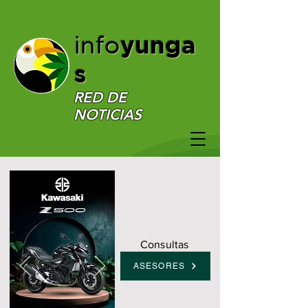
yunga
info
s
RED DE
NOTICIAS
Consultas
ASESORES