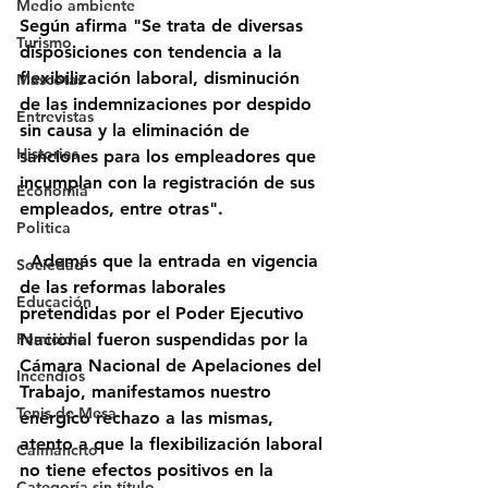
Medio ambiente
Según afirma "Se trata de diversas 
Turismo
disposiciones con tendencia a la 
flexibilización laboral, disminución 
Mascotas
de las indemnizaciones por despido 
Entrevistas
sin causa y la eliminación de 
Historias
sanciones para los empleadores que 
incumplan con la registración de sus 
Economía
empleados, entre otras".
Politica
  Además que la entrada en vigencia 
Sociedad
de las reformas laborales 
Educación
pretendidas por el Poder Ejecutivo 
Femicidio
Nacional fueron suspendidas por la 
Cámara Nacional de Apelaciones del 
Incendios
Trabajo, manifestamos nuestro 
Tenis de Mesa
enérgico rechazo a las mismas, 
atento a que la flexibilización laboral 
Caimancito
no tiene efectos positivos en la 
Categoría sin título