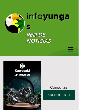
yunga
info
s
RED DE
NOTICIAS
Consultas
ASESORES