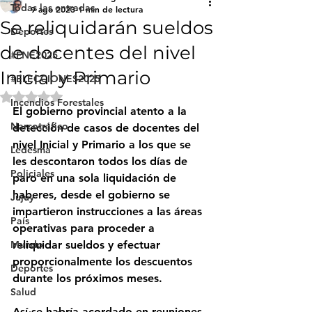
Todas las entradas
9 ago 2023
1 min de lectura
Se reliquidarán sueldos
Deportes
de docentes del nivel
#FNE2025
Inicial y Primario
#ELECCIONES2025
Obtuvo NaN de 5 estrellas.
Incendios Forestales
El gobierno provincial atento a la 
Narcotráfico
detección de casos de docentes del 
nivel Inicial y Primario a los que se 
Ledesma
les descontaron todos los días de 
Policiales
paro en una sola liquidación de 
haberes, desde el gobierno se 
Jujuy
impartieron instrucciones a las áreas 
País
operativas para proceder a 
Mundo
reliquidar sueldos y efectuar 
proporcionalmente los descuentos 
Deportes
durante los próximos meses.
Salud
Así se habría acordado en reuniones 