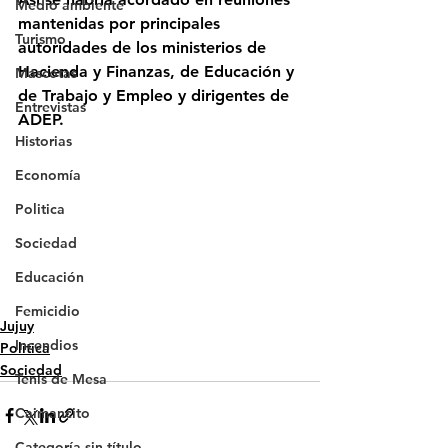
Medio ambiente
mantenidas por principales 
Turismo
autoridades de los ministerios de 
Hacienda y Finanzas, de Educación y 
Mascotas
de Trabajo y Empleo y dirigentes de 
Entrevistas
ADEP.
Historias
Economía
Politica
Sociedad
Educación
Femicidio
Jujuy
Incendios
Politica
Sociedad
Tenis de Mesa
Caimancito
Categoría sin título