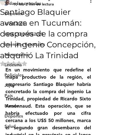
Todas las entradas
10 feb
2 min de lectura
Santiago Blaquier
Deportes
avanza en Tucumán:
#FNE2025
después de la compra
#ELECCIONES2025
del ingenio Concepción,
Incendios Forestales
adquirió La Trinidad
Narcotráfico
Obtuvo NaN de 5 estrellas.
Ledesma
En un movimiento que redefine el 
Policiales
mapa productivo de la región, el 
empresario Santiago Blaquier habría 
Jujuy
concretado la compra del ingenio La 
País
Trinidad, propiedad de Ricardo Sixto 
Mundo
Ansonnaud. Esta operación, que se 
habría efectuado por una cifra 
Deportes
cercana a los U$S 50 millones, marca 
Salud
el segundo gran desembarco del 
industrial en la provincia en el lapso 