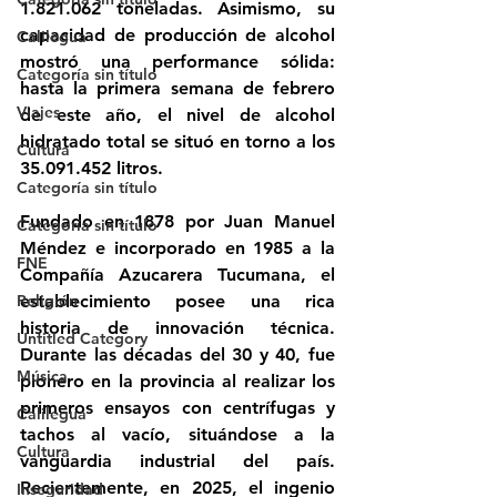
1.821.062 toneladas. Asimismo, su 
capacidad de producción de alcohol 
Calilegua
mostró una performance sólida: 
Categoría sin título
hasta la primera semana de febrero 
Viajes
de este año, el nivel de alcohol 
hidratado total se situó en torno a los 
Cultura
35.091.452 litros.
Categoría sin título
Fundado en 1878 por Juan Manuel 
Categoría sin título
Méndez e incorporado en 1985 a la 
FNE
Compañía Azucarera Tucumana, el 
Religión
establecimiento posee una rica 
historia de innovación técnica. 
Untitled Category
Durante las décadas del 30 y 40, fue 
Música
pionero en la provincia al realizar los 
primeros ensayos con centrífugas y 
Calilegua
tachos al vacío, situándose a la 
Cultura
vanguardia industrial del país. 
Recientemente, en 2025, el ingenio 
Inseguridad