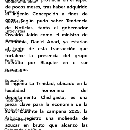
Medio ambiente
de pocos meses, tras haber adquirido 
Turismo
el ingenio Concepción a fines de 
2025. Según pudo saber Tendencia 
Mascotas
de Noticias, tanto el gobernador 
Entrevistas
Osvaldo Jaldo como el ministro de 
Historias
Economía, Daniel Abad, ya estarían 
al tanto de esta transacción que 
Economía
fortalece la presencia del grupo 
Politica
liderado por Blaquier en el sur 
tucumano.
Sociedad
Educación
El ingenio La Trinidad, ubicado en la 
Femicidio
localidad homónima del 
departamento Chicligasta, es una 
Incendios
pieza clave para la economía de la 
Tenis de Mesa
zona. Durante la campaña 2025, la 
fábrica registró una molienda de 
Caimancito
azúcar en bruto que alcanzó las 
Categoría sin título