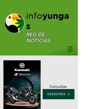
yunga
info
s
RED DE
NOTICIAS
Consultas
ASESORES