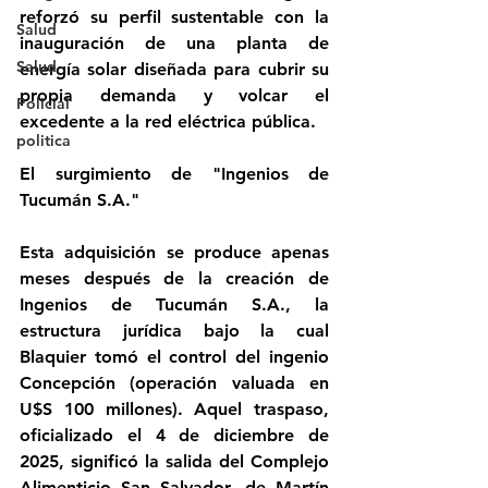
reforzó su perfil sustentable con la 
Salud
inauguración de una planta de 
Salud
energía solar diseñada para cubrir su 
propia demanda y volcar el 
Policial
excedente a la red eléctrica pública.
politica
El surgimiento de "Ingenios de 
Tucumán S.A."
Esta adquisición se produce apenas 
meses después de la creación de 
Ingenios de Tucumán S.A., la 
estructura jurídica bajo la cual 
Blaquier tomó el control del ingenio 
Concepción (operación valuada en 
U$S 100 millones). Aquel traspaso, 
oficializado el 4 de diciembre de 
2025, significó la salida del Complejo 
Alimenticio San Salvador, de Martín 