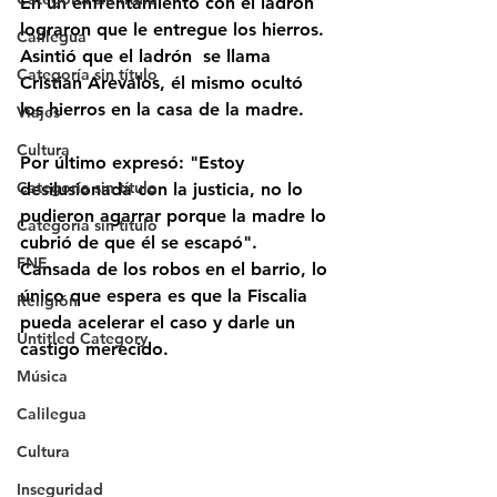
En un enfrentamiento con el ladrón 
lograron que le entregue los hierros. 
Calilegua
Asintió que el ladrón  se llama 
Categoría sin título
Cristian Arevalos, él mismo ocultó 
los hierros en la casa de la madre.  
Viajes
Cultura
Por último expresó: "Estoy 
Categoría sin título
desilusionada con la justicia, no lo 
pudieron agarrar porque la madre lo 
Categoría sin título
cubrió de que él se escapó".
FNE
Cansada de los robos en el barrio, lo 
único que espera es que la Fiscalia 
Religión
pueda acelerar el caso y darle un 
Untitled Category
castigo merecido.
Música
Calilegua
Cultura
Inseguridad