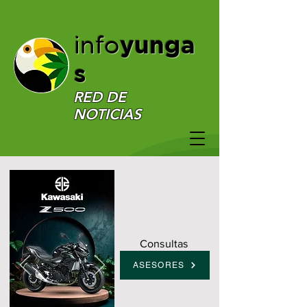
yunga
info
s
RED DE
NOTICIAS
Consultas
ASESORES