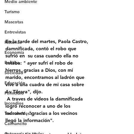
Medio ambiente
Turismo
Mascotas
Entrevistas
En la tarde del martes, Paola Castro, 
Historias
damnificada, contó el robo que 
Economía
sufrió en  su casa cuando ella no 
Politica
estaba: " ayer sufrí el robo de 
hierros, gracias a Dios, con mi 
Sociedad
marido, encontramos al ladrón que 
Educación
vive a una cuadra de mi casa sobre 
Av Tilcara", dijo.
Femicidio
 A traves de videos la damnificada 
Incendios
logró reconocer a uno de los 
ladrones , "gracias a los vecinos 
Tenis de Mesa
llegó la información".
Caimancito
Categoría sin título