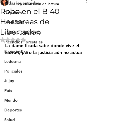
Todas las entradas
9 may 2024
1 min de lectura
Robo en el B 40
Deportes
Hectareas de
#FNE2025
Libertador.
#ELECCIONES2025
Obtuvo NaN de 5 estrellas.
Incendios Forestales
La damnificada sabe donde vive el 
Narcotráfico
ladron, pero la justicia aún no actua
Ledesma
Policiales
Jujuy
País
Mundo
Deportes
Salud