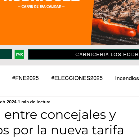
CARNICERIA LOS RODR
#FNE2025
#ELECCIONES2025
Incendios
feb 2024
1 min de lectura
Policiales
Jujuy
País
Mundo
Deport
 entre concejales y
s por la nueva tarifa
o
Mascotas
Entrevistas
Historias
Econ