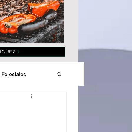
IGUEZ
 Forestales
es
Salud
omía
Politica