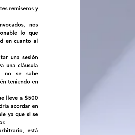
tes remiseros y 
ncito
vocados, nos 
onable lo que 
 en cuanto al 
ar una sesión 
a una cláusula 
e no se sabe 
én teniendo en 
e lleve a $500 
dría acordar en 
e ya que si se 
or.
itrario, está 