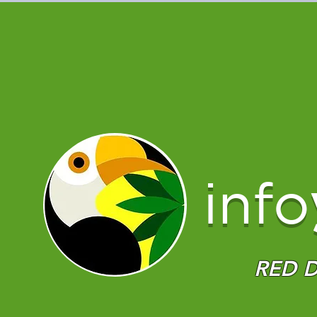
info
RED D