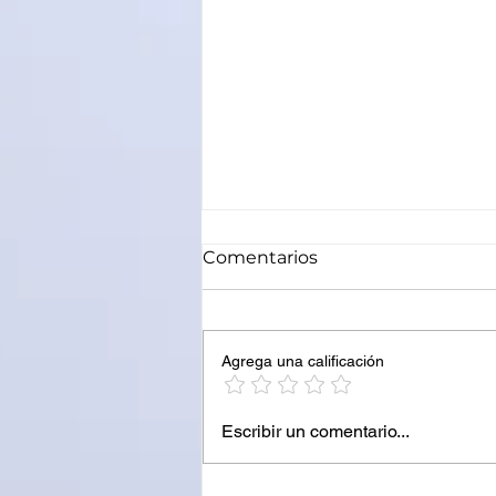
Comentarios
Agrega una calificación
EL PARQUE NACIONAL
Escribir un comentario...
CALILEGUA SUPERÓ LOS
7.500 VISITANTES EN