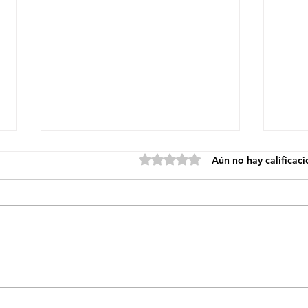
Obtuvo 0 de 5 estrellas.
Aún no hay calificac
CALILEGUA DECLARÓ
YUT
CIUDADANO ILUSTRE A
POR
ASENCIO LÓPEZ Y
REI