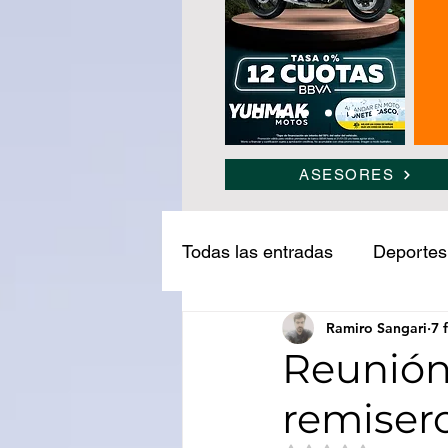
ASESORES
Todas las entradas
Deportes
Ramiro Sangari
7 
Narcotráfico
Ledesma
Reunión
remisero
Medio ambiente
Turism