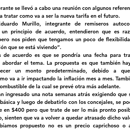
strellas.
erante se llevó a cabo una reunión con algunos referen
Femicidio
Incendios
Tenis de Mesa
Caima
a tratar como va a ser la nueva tarifa en el futuro.
uardo Murillo, integrante de remiseros autocon
un principio de acuerdo, entendieron que es raz
legua
Categoría sin título
Viajes
Cultura
ero nos piden que tengamos un poco de flexibilidad
ión que se está viviendo”.
 de acuerdo es que se pondría una fecha para trat
a abordar el tema. La propuesta es que también hay
blecer un monto predeterminado, debido a qu
mo va a ir impactando la inflación mes a mes. Tambi
combustible de la cual se prevé otra más adelante.
an ingresado una nota semanas atrás exigiendo que s
a básica y luego de debatirlo con los concejales, se po
 en $400 pero que trate de ser lo más pronto posibl
o, sienten que va a volver a quedar atrasado dicho val
íamos propuesto no es un precio caprichoso o arb