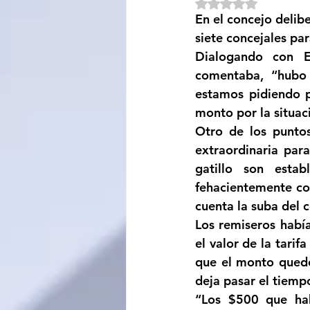
Obtuvo NaN de 5 e
En el concejo delib
Sociedad
Educación
siete concejales par
Dialogando con Ed
comentaba, “hubo 
Categoría sin título
Cali
estamos pidiendo p
monto por la situac
Otro de los puntos
extraordinaria par
gatillo son esta
fehacientemente co
cuenta la suba del 
Los remiseros habí
el valor de la tarif
que el monto quede
deja pasar el tiemp
“Los $500 que hab