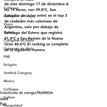
de este domingo 17 de diciembre.
A 
Calilegua
las 19 horas, con 39.8°C, San 
Salvador de Jujuy entró en el top 3 
Categoría sin título
de ciudades más calurosas de 
Viajes
Argentina
, solo por debajo de 
Cultura
Santiago del Estero que registró 
41.4°C y San Ramón de la Nueva 
Categoría sin título
Orán 40.6°C.El ranking se completó 
Categoría sin título
de la siguiente manera
FNE
Religión
Untitled Category
Música
Calilegua
Calor
Corte de energía
TRASNOA
Cultura
Jujuy
País
Inseguridad