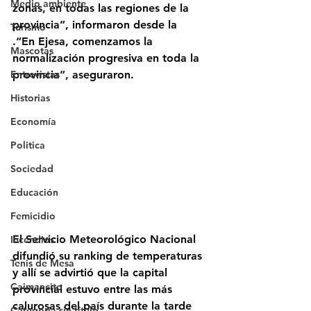
Medio ambiente
zonas, en todas las regiones de la 
provincia”, informaron desde la 
Turismo
.“En Ejesa, comenzamos la 
Mascotas
normalización progresiva en toda la 
Entrevistas
provincia”, aseguraron.
Historias
Economía
Politica
Sociedad
Educación
Femicidio
El Servicio Meteorológico Nacional 
Incendios
difundió su ranking de temperaturas 
Tenis de Mesa
y allí se advirtió que 
la capital 
Caimancito
provincial estuvo entre las más 
calurosas del país
 durante la tarde 
Categoría sin título