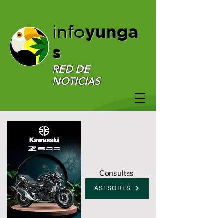
yunga
info
s
RED DE
NOTICIAS
Consultas
ASESORES