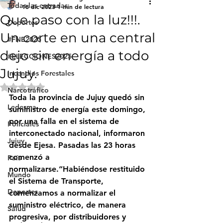
Todas las entradas
18 dic 2023
1 min de lectura
Que paso con la luz!!!.
Deportes
Un corte en una central
#FNE2025
dejo sin energía a todo
#ELECCIONES2025
Jujuy.
Incendios Forestales
Obtuvo NaN de 5 estrellas.
Narcotráfico
Toda la provincia de Jujuy quedó sin 
Ledesma
suministro de energía este domingo, 
por una falla en el sistema de 
Policiales
interconectado nacional, informaron 
Jujuy
desde Ejesa. Pasadas las 23 horas 
comenzó a 
País
normalizarse.
“Habiéndose restituido 
Mundo
el Sistema de Transporte, 
Deportes
comenzamos a normalizar el 
suministro eléctrico, de manera 
Salud
progresiva, por distribuidores y 