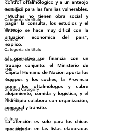
control oftalmológico y a un anteojo 
es difícil para las familias vulnerables. 
Calilegua
"Muchas no tienen obra social y 
Categoría sin título
pagar la consulta, los estudios y el 
Viajes
anteojo se hace muy difícil con la 
situación económica del país", 
Cultura
explicó.
Categoría sin título
El operativo se financia con un 
Categoría sin título
trabajo conjunto: el Ministerio de 
FNE
Capital Humano de Nación aporta los 
Religión
equipos y los coches, la Provincia 
pone los oftalmólogos y cubre 
Untitled Category
alojamiento, comida y logística, y el 
Música
municipio colabora con organización, 
personal y tránsito. 
Calilegua
Cultura
La atención es solo para los chicos 
que figuran en las listas elaboradas 
Inseguridad