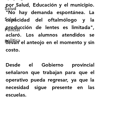
por Salud, Educación y el municipio. 
Salud
"No hay demanda espontánea. La 
Salud
capacidad del oftalmólogo y la 
producción de lentes es limitada", 
Policial
aclaró. Los alumnos atendidos se 
politica
llevan el anteojo en el momento y sin 
costo.
Desde el Gobierno provincial 
señalaron que trabajan para que el 
operativo pueda regresar, ya que la 
necesidad sigue presente en las 
escuelas.