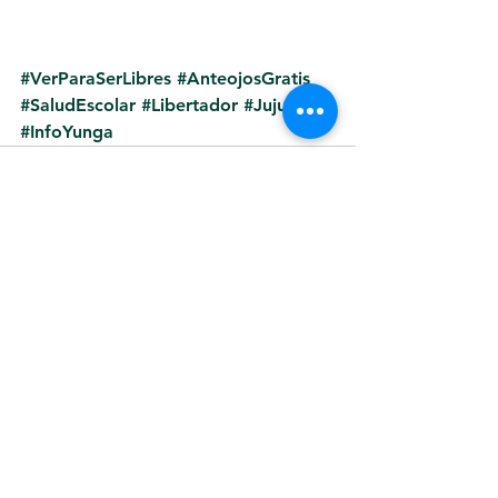
#VerParaSerLibres
#AnteojosGratis
#SaludEscolar
#Libertador
#Jujuy
#InfoYunga
Ver todo
Entradas recientes