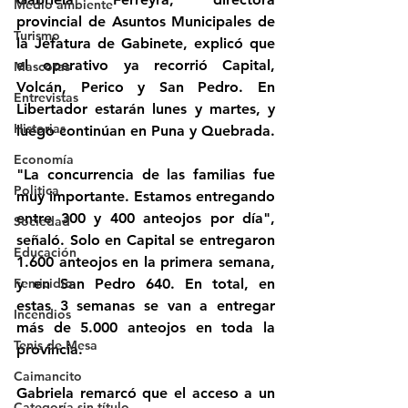
Medio ambiente
provincial de Asuntos Municipales de 
Turismo
la Jefatura de Gabinete, explicó que 
el operativo ya recorrió Capital, 
Mascotas
Volcán, Perico y San Pedro. En 
Entrevistas
Libertador estarán lunes y martes, y 
Historias
luego continúan en Puna y Quebrada. 
Economía
"La concurrencia de las familias fue 
Politica
muy importante. Estamos entregando 
entre 300 y 400 anteojos por día", 
Sociedad
señaló. Solo en Capital se entregaron 
Educación
1.600 anteojos en la primera semana, 
Femicidio
y en San Pedro 640. En total, en 
estas 3 semanas se van a entregar 
Incendios
más de 5.000 anteojos en toda la 
Tenis de Mesa
provincia.
Caimancito
Gabriela remarcó que el acceso a un 
Categoría sin título