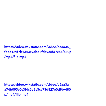
https://video.wixstatic.com/video/e5aa3a_
fb65129f7b1343c9abd8fdc965fa7c44/480p
/mp4/file.mp4
https://video.wixstatic.com/video/e5aa3a_
a74b095c0c3f4c5d8c5cc73d827e0d9b/480
p/mp4/file.mp4