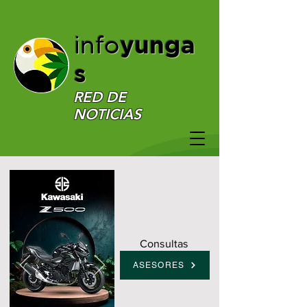
yunga
info
s
RED DE
NOTICIAS
Consultas
ASESORES