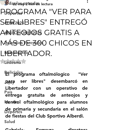
Todas las entradas
22 may
2 min de lectura
PROGRAMA "VER PARA
Deportes
SER LIBRES" ENTREGÓ
#FNE2025
ANTEOJOS GRATIS A
#ELECCIONES2025
MÁS DE 300 CHICOS EN
Incendios Forestales
LIBERTADOR.
Narcotráfico
Obtuvo NaN de 5 estrellas.
Ledesma
Policiales
El programa oftalmólogico  "Ver 
para ser libres" desembarcó en 
Jujuy
Libertador con un operativo de 
País
entrega gratuita de anteojos y 
Mundo
control oftalmológico para alumnos 
de primaria y secundaria en el salón 
Deportes
de fiestas del Club Sportivo Alberdi.
Salud
Gabriela Ferreyra, directora 