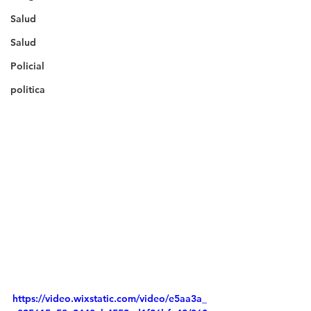
Salud
Salud
Policial
politica
https://video.wixstatic.com/video/e5aa3a_