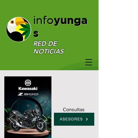
yunga
info
s
RED DE
NOTICIAS
Consultas
ASESORES