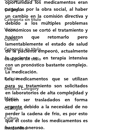
oportunidad los medicamentos eran 
pagados por la obra social, al haber 
Calilegua
un cambio en la comisión directiva y 
Categoría sin título
debido a los múltiples problemas 
Viajes
económicos se cortó el tratamiento y 
tuvieron que retomarlo pero 
Cultura
lamentablemente el estado de salud 
Categoría sin título
de la paciente empeoró, actualmente 
la paciente se  en terapia intensiva 
Categoría sin título
con un pronóstico bastante complejo.
FNE
La medicación.
Religión
Los medicamentos que se utilizan 
para su tratamiento son solicitados 
Untitled Category
en laboratorios de alta complejidad y 
Música
deben ser trasladados en forma 
urgente debido a la necesidad de no 
Calilegua
perder la cadena de frío, es por esto 
Cultura
que el costo de los medicamentos es 
bastante oneroso.
Inseguridad