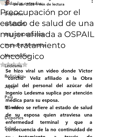
Todas las entradas
24 abr 2025
1 min de lectura
Preocupación por el
Deportes
estado de salud de una
#FNE2025
mujer afiliada a OSPAIL
#ELECCIONES2025
con tratamiento
Incendios Forestales
oncológico
Narcotráfico
Obtuvo NaN de 5 estrellas.
Ledesma
Se hizo viral un vídeo donde Victor 
Policiales
"corcho" Veliz afiliado a la Obra 
social del personal del azúcar del 
Jujuy
Ingenio Ledesma suplica por atención 
País
médica para su esposa.
Mundo
El vídeo se refiere al estado de salud 
de su esposa quien atraviesa una 
Deportes
enfermedad terminal y que a 
Salud
consecuencia de la no continuidad de 
su tratamiento a través de 