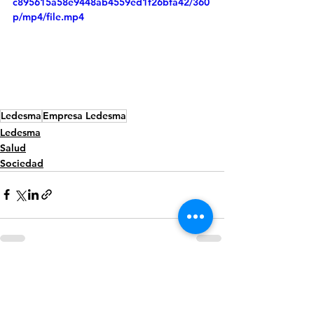
c895615a58e9448ab4559ed1f26bfa42/360
p/mp4/file.mp4
Ledesma
Empresa Ledesma
Ledesma
Salud
Sociedad
Ver todo
Entradas recientes