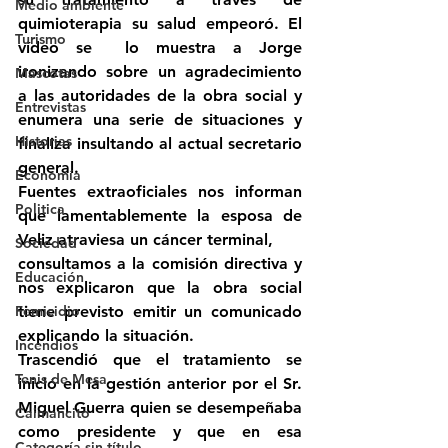
Medio ambiente
quimioterapia su salud empeoró. El 
Turismo
vídeo se  lo muestra a Jorge 
ironizando sobre un agradecimiento 
Mascotas
a las autoridades de la obra social y 
Entrevistas
enumera una serie de situaciones y 
Historias
finaliza insultando al actual secretario 
general.
Economía
Fuentes extraoficiales nos informan 
Politica
que lamentablemente la esposa de 
Veliz atraviesa un cáncer terminal, 
Sociedad
consultamos a la comisión directiva y 
Educación
nos explicaron que la obra social 
Femicidio
tiene previsto emitir un comunicado 
explicando la situación.
Incendios
Trascendió que el tratamiento se 
Tenis de Mesa
inició en la gestión anterior por el Sr. 
Miguel Guerra quien se desempeñaba 
Caimancito
como presidente y que en esa 
Categoría sin título