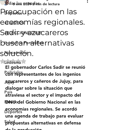
Todas las entradas
5 ene 2024
2 min de lectura
Preocupación en las
Deportes
economías regionales.
#FNE2025
Sadir y azucareros
#ELECCIONES2025
buscan alternativas
Incendios Forestales
solución.
Narcotráfico
Obtuvo NaN de 5 estrellas.
Ledesma
El gobernador Carlos Sadir se reunió 
Policiales
con representantes de los ingenios 
azucareros y cañeros de Jujuy, para 
Jujuy
dialogar sobre la situación que 
País
atraviesa el sector y el impacto del 
Mundo
DNU del Gobierno Nacional en las 
economías regionales. Se acordó 
Deportes
una agenda de trabajo para evaluar 
Salud
propuestas alternativas en defensa 
de la producción.