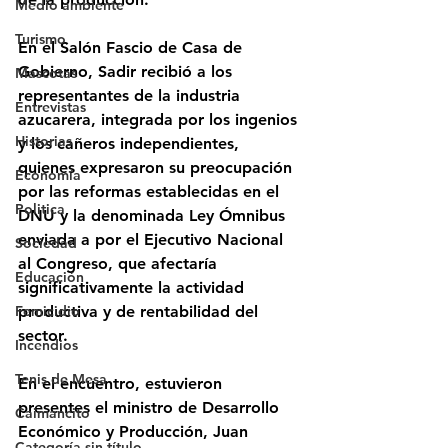
Medio ambiente
Turismo
En el Salón Fascio de Casa de 
Gobierno, Sadir recibió a los 
Mascotas
representantes de la industria 
Entrevistas
azucarera, integrada por los ingenios 
Historias
y los cañeros independientes, 
quienes expresaron su preocupación 
Economía
por las reformas establecidas en el 
Politica
DNU y la denominada Ley Ómnibus 
enviada a por el Ejecutivo Nacional 
Sociedad
al Congreso, que afectaría 
Educación
significativamente la actividad 
Femicidio
productiva y de rentabilidad del 
sector.
Incendios
Tenis de Mesa
En el encuentro, estuvieron 
presentes el ministro de Desarrollo 
Caimancito
Económico y Producción, Juan 
Categoría sin título