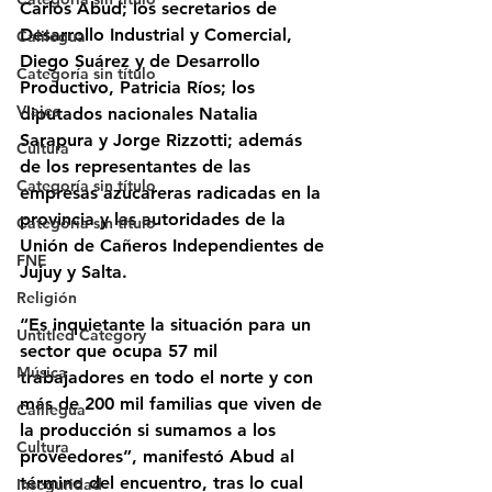
Carlos Abud; los secretarios de 
Desarrollo Industrial y Comercial, 
Calilegua
Diego Suárez y de Desarrollo 
Categoría sin título
Productivo, Patricia Ríos; los 
Viajes
diputados nacionales Natalia 
Sarapura y Jorge Rizzotti; además 
Cultura
de los representantes de las 
Categoría sin título
empresas azucareras radicadas en la 
provincia y las autoridades de la 
Categoría sin título
Unión de Cañeros Independientes de 
FNE
Jujuy y Salta.
Religión
“Es inquietante la situación para un 
Untitled Category
sector que ocupa 57 mil 
Música
trabajadores en todo el norte y con 
más de 200 mil familias que viven de 
Calilegua
la producción si sumamos a los 
Cultura
proveedores”, manifestó Abud al 
término del encuentro, tras lo cual 
Inseguridad