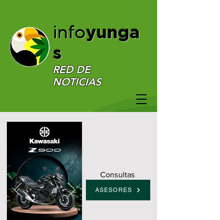
yunga
info
s
RED DE
NOTICIAS
Consultas
ASESORES