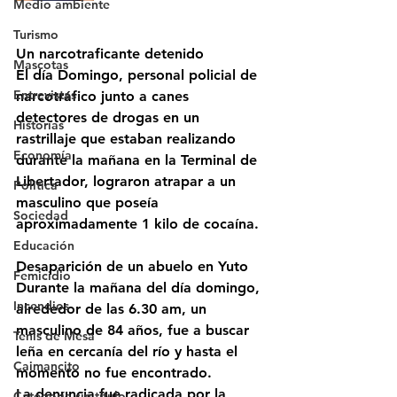
Medio ambiente
Turismo
Un narcotraficante detenido
Mascotas
El día Domingo, personal policial de 
Entrevistas
narcotráfico junto a canes 
detectores de drogas en un 
Historias
rastrillaje que estaban realizando 
Economía
durante la mañana en la Terminal de 
Libertador, lograron atrapar a un 
Politica
masculino que poseía 
Sociedad
aproximadamente 1 kilo de cocaína.
Educación
Desaparición de un abuelo en Yuto
Femicidio
Durante la mañana del día domingo, 
Incendios
alrededor de las 6.30 am, un 
masculino de 84 años, fue a buscar 
Tenis de Mesa
leña en cercanía del río y hasta el 
Caimancito
momento no fue encontrado. 
La denuncia fue radicada por la 
Categoría sin título