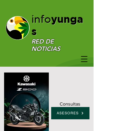
yunga
info
s
RED DE
NOTICIAS
Consultas
ASESORES