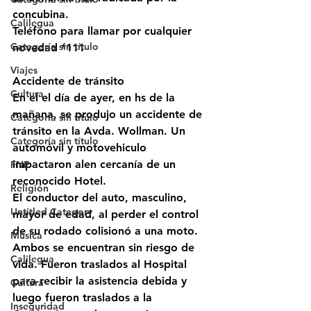
concubina. 
Calilegua
Teléfono para llamar por cualquier 
Categoría sin título
novedad *111
Viajes
Accidente de tránsito
Cultura
En el el día de ayer, en hs de la 
mañana, se produjo un accidente de 
Categoría sin título
tránsito en la Avda. Wollman. Un 
Categoría sin título
automóvil y motovehiculo 
impactaron alen cercanía de un 
FNE
reconocido Hotel. 
Religión
El conductor del auto, masculino, 
Untitled Category
mayor de edad, al perder el control 
de su rodado colisionó a una moto. 
Música
Ambos se encuentran sin riesgo de 
Calilegua
vida. Fueron traslados al Hospital 
para recibir la asistencia debida y 
Cultura
luego fueron traslados a la 
Inseguridad