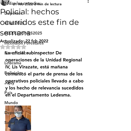
Todas las entradas
21 feb 2022
2 min de lectura
Policial: hechos
Deportes
ocurridos este fin de
#FNE2025
semana
#ELECCIONES2025
Actualizado:
22 feb 2022
Incendios Forestales
Obtuvo NaN de 5 estrellas.
La oficial subinspector De 
Narcotráfico
operaciones de la Unidad Regional 
Ledesma
IV, Lis Virazate, está mañana 
Policiales
comunicó el parte de prensa de los 
operativos policiales llevado a cabo 
Jujuy
y los hecho de relevancia sucedidos 
País
en el Departamento Ledesma.
Mundo
Deportes
Salud