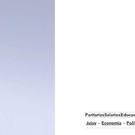
Paritarias
Salarios
Educac
Jujuy
Economía
Poli