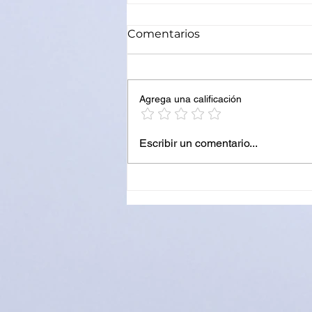
Comentarios
Agrega una calificación
ACCIDENTE DE TRANSITO
Escribir un comentario...
EN RUTA 34 DEJA UNA
MOTOCICLISTA
HOSPITALIZADA EN
FRAILE PINTADO