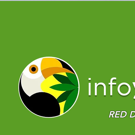
info
RED D