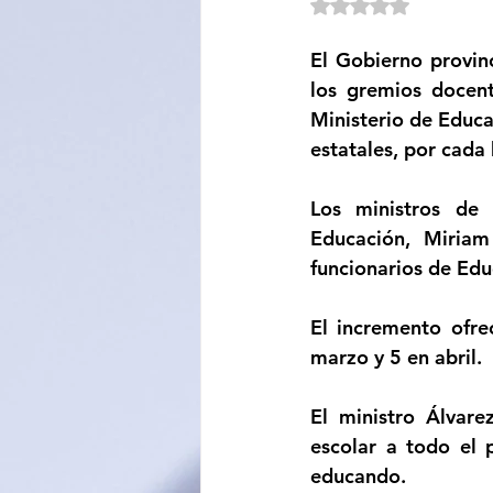
Obtuvo NaN de 5 e
Sociedad
Educación
El Gobierno provinc
los gremios docen
Ministerio de Educa
Categoría sin título
Cali
estatales, por cada 
Los ministros de 
Educación, Miriam
funcionarios de Edu
El incremento ofre
marzo y 5 en abril.
El ministro Álvar
escolar a todo el 
educando.