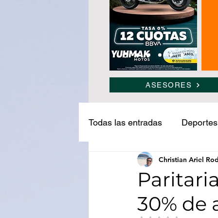
ASESORES
Todas las entradas
Deportes
Christian Ariel Ro
Narcotráfico
Ledesma
Paritari
30% de 
Medio ambiente
Turism