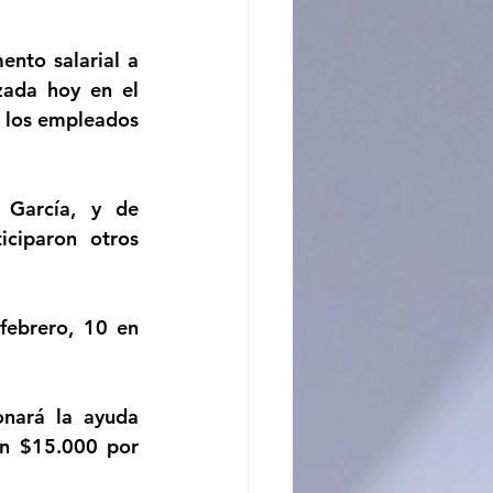
ncito
nto salarial a 
ada hoy en el 
 los empleados 
 García, y de 
ciparon otros 
febrero, 10 en 
nará la ayuda 
en $15.000 por 