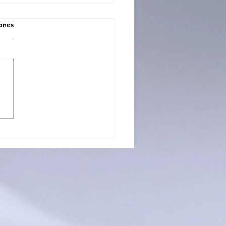
iones
CIOS CON FUTURO: LA
UELA PROFESIONAL 3
TRÓ TODO LO QUE
APRENDE EN SUS
LERES