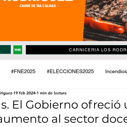
CARNICERIA LOS RODR
#FNE2025
#ELECCIONES2025
Incendios
driguez
19 feb 2024
1 min de lectura
Policiales
Jujuy
País
Mundo
Deport
as. El Gobierno ofreció
aumento al sector doce
o
Mascotas
Entrevistas
Historias
Econ