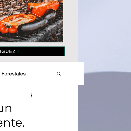
IGUEZ
 Forestales
es
Salud
 un
nte.
omía
Politica