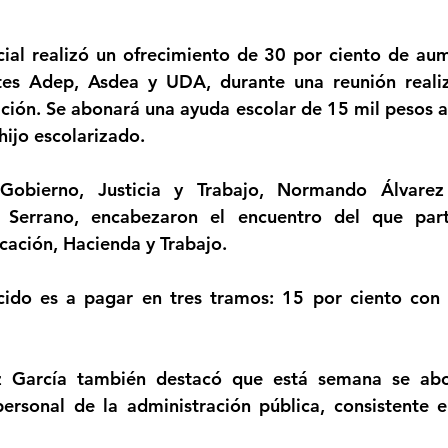
strellas.
Femicidio
Incendios
Tenis de Mesa
Caima
ial realizó un ofrecimiento de 30 por ciento de aume
tes Adep, Asdea y UDA, durante una reunión realiz
ción. Se abonará una ayuda escolar de 15 mil pesos a
legua
Categoría sin título
Viajes
Cultura
hijo escolarizado.
Gobierno, Justicia y Trabajo, Normando Álvarez
 Serrano, encabezaron el encuentro del que parti
cación, Hacienda y Trabajo.
cido es a pagar en tres tramos: 15 por ciento con 
ez García también destacó que está semana se abo
personal de la administración pública, consistente 