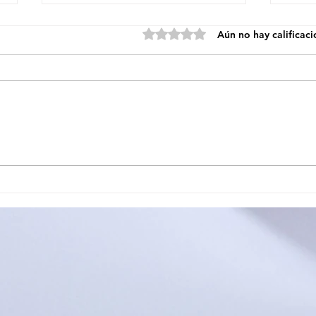
Obtuvo 0 de 5 estrellas.
Aún no hay calificac
EL CIRCUITO PROVINCIAL
OFI
JUJEÑO DE TENIS DE
ESC
MESA CERRÓ SU
MOS
PRIMERA ETAPA EN EL
SE 
CARMEN
TAL