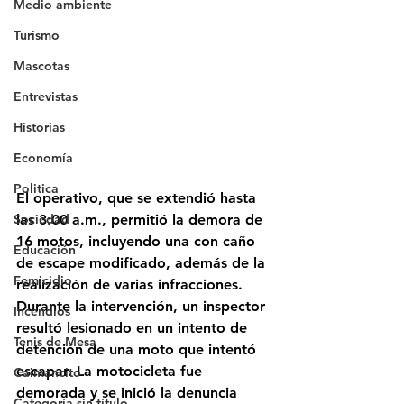
Medio ambiente
Turismo
Mascotas
Entrevistas
Historias
Economía
Politica
El operativo, que se extendió hasta 
las 3:00 a.m., permitió la demora de 
Sociedad
16 motos, incluyendo una con caño 
Educación
de escape modificado, además de la 
Femicidio
realización de varias infracciones. 
Durante la intervención, un inspector 
Incendios
resultó lesionado en un intento de 
Tenis de Mesa
detención de una moto que intentó 
escapar. La motocicleta fue 
Caimancito
demorada y se inició la denuncia 
Categoría sin título