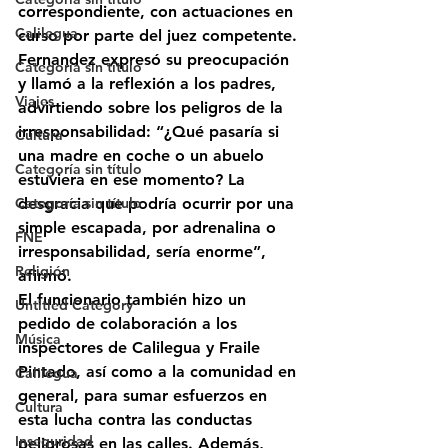
correspondiente, con actuaciones en 
Calilegua
curso por parte del juez competente.
Fernandez expresó su preocupación 
Categoría sin título
y llamó a la reflexión a los padres, 
Viajes
advirtiendo sobre los peligros de la 
irresponsabilidad: “¿Qué pasaría si 
Cultura
una madre en coche o un abuelo 
Categoría sin título
estuviera en ese momento? La 
desgracia que podría ocurrir por una 
Categoría sin título
simple escapada, por adrenalina o 
FNE
irresponsabilidad, sería enorme”, 
Religión
afirmó.
El funcionario también hizo un 
Untitled Category
pedido de colaboración a los 
Música
inspectores de Calilegua y Fraile 
Pintado, así como a la comunidad en 
Calilegua
general, para sumar esfuerzos en 
Cultura
esta lucha contra las conductas 
Inseguridad
peligrosas en las calles. Además, 