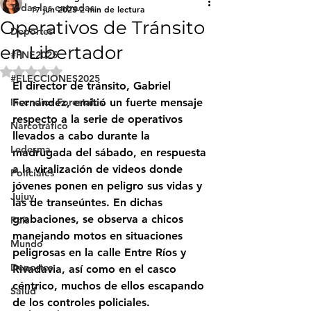
Todas las entradas
17 jun 2025
2 min de lectura
Operativos de Tránsito
Deportes
en Libertador
#FNE2025
Obtuvo NaN de 5 estrellas.
#ELECCIONES2025
El director de tránsito, Gabriel 
Incendios Forestales
Fernandez, emitió un fuerte mensaje 
respecto a la serie de operativos 
Narcotráfico
llevados a cabo durante la 
Ledesma
madrugada del sábado, en respuesta 
a la viralización de videos donde 
Policiales
jóvenes ponen en peligro sus vidas y 
Jujuy
las de transeúntes. En dichas 
grabaciones, se observa a chicos 
País
manejando motos en situaciones 
Mundo
peligrosas en la calle Entre Ríos y 
Deportes
Rivadavia, así como en el casco 
céntrico, muchos de ellos escapando 
Salud
de los controles policiales.