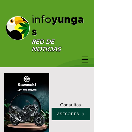
yunga
info
s
RED DE
NOTICIAS
Consultas
ASESORES