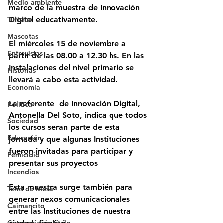
Medio ambiente
marco de la muestra de Innovación 
Turismo
Digital educativamente.
Mascotas
El miércoles 15 de noviembre a 
Entrevistas
partir de las 08.00 a 12.30 hs. En las 
Instalaciones del nivel primario se 
Historias
llevará a cabo esta actividad.
Economía
La referente  de Innovación Digital, 
Politica
Antonella Del Soto, indica que todos 
Sociedad
los cursos seran parte de esta 
Educación
jornada y que algunas Instituciones 
fueron invitadas para participar y 
Femicidio
presentar sus proyectos 
Incendios
Esta muestra surge también para 
Tenis de Mesa
generar nexos comunicacionales 
Caimancito
entre las Instituciones de nuestra 
Categoría sin título
ciudad, finalizó. 