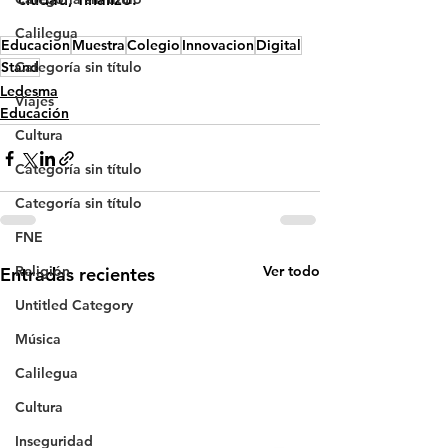
Calilegua
Educacion
Muestra
Colegio
Innovacion
Digital
Stand
Categoría sin título
Ledesma
Viajes
Educación
Cultura
Categoría sin título
Categoría sin título
FNE
Religión
Ver todo
Entradas recientes
Untitled Category
Música
Calilegua
Cultura
Inseguridad