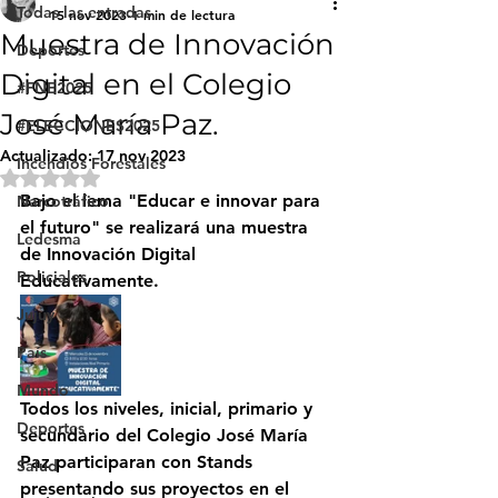
Todas las entradas
15 nov 2023
1 min de lectura
Muestra de Innovación
Deportes
Digital en el Colegio
#FNE2025
José María Paz.
#ELECCIONES2025
Actualizado:
17 nov 2023
Incendios Forestales
Obtuvo NaN de 5 estrellas.
Bajo el lema "Educar e innovar para 
Narcotráfico
el futuro" se realizará una muestra 
Ledesma
de Innovación Digital 
Policiales
Educativamente.
Jujuy
País
Mundo
Todos los niveles, inicial, primario y 
Deportes
secundario del Colegio José María 
Paz participaran con Stands 
Salud
presentando sus proyectos en el 