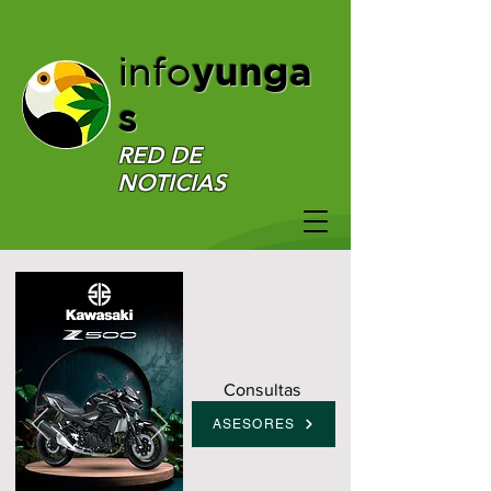
yunga
info
s
RED DE
NOTICIAS
Consultas
ASESORES