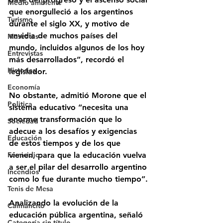
Medio ambiente
que enorgulleció a los argentinos 
Turismo
durante el siglo XX, y motivo de 
envidia de muchos países del 
Mascotas
mundo, incluidos algunos de los hoy 
Entrevistas
más desarrollados”, recordó el 
Historias
legislador.
Economía
No obstante, admitió Morone que el 
Politica
sistema educativo “necesita una 
enorme transformación que lo 
Sociedad
adecue a los desafíos y exigencias 
Educación
de estos tiempos y de los que 
Femicidio
vienen, para que la educación vuelva 
a ser el pilar del desarrollo argentino 
Incendios
como lo fue durante mucho tiempo”.
Tenis de Mesa
Analizando la evolución de la 
Caimancito
educación pública argentina, señaló 
Categoría sin título