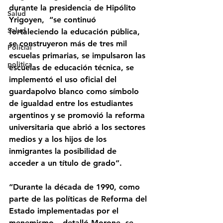
durante la presidencia de Hipólito 
Salud
Yrigoyen,  “se continuó 
Salud
fortaleciendo la educación pública, 
se construyeron más de tres mil 
Policial
escuelas primarias, se impulsaron las 
politica
escuelas de educación técnica, se 
implementó el uso oficial del 
guardapolvo blanco como símbolo 
de igualdad entre los estudiantes 
argentinos y se promovió la reforma 
universitaria que abrió a los sectores 
medios y a los hijos de los 
inmigrantes la posibilidad de 
acceder a un título de grado”.
“Durante la década de 1990, como 
parte de las políticas de Reforma del 
Estado implementadas por el 
menemismo, –detalló Morone- se 