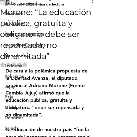
Todas las entradas
6 sept 2023
3 min de lectura
Morone: “La educación
Deportes
pública, gratuita y
#FNE2025
obligatoria debe ser
#ELECCIONES2025
repensada, no
Incendios Forestales
dinamitada”
Narcotráfico
Obtuvo NaN de 5 estrellas.
Ledesma
De cara a la polémica propuesta de 
Policiales
la Libertad Avanza, el diputado 
provincial Adriano Morone (Frente 
Jujuy
Cambia Jujuy) afirmó que la 
País
educación pública, gratuita y 
Mundo
obligatoria “debe ser repensada y 
no dinamitada”.
Deportes
Salud
La educación de nuestro país “fue la 
base del progreso y el ascenso social 