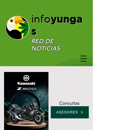
yunga
info
s
RED DE
NOTICIAS
Consultas
ASESORES