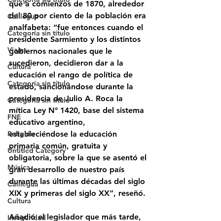
que a comienzos de 1870, alrededor 
del 80 por ciento de la población era 
Calilegua
analfabeta: “fue entonces cuando el 
Categoría sin título
presidente Sarmiento y los distintos 
Viajes
gobiernos nacionales que le 
sucedieron, decidieron dar a la 
Cultura
educación el rango de política de 
Categoría sin título
estado, sancionándose durante la 
presidencia de Julio A. Roca la 
Categoría sin título
mítica Ley N° 1420, base del sistema 
FNE
educativo argentino, 
Religión
estableciéndose la educación 
primaria común, gratuita y 
Untitled Category
obligatoria, sobre la que se asentó el 
Música
gran desarrollo de nuestro país 
durante las últimas décadas del siglo 
Calilegua
XIX y primeras del siglo XX”, reseñó. 
Cultura
Añadió el legislador que más tarde, 
Inseguridad