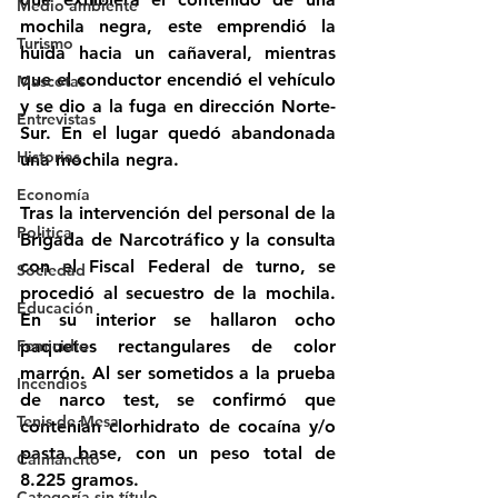
Medio ambiente
mochila negra, este emprendió la 
Turismo
huida hacia un cañaveral, mientras 
que el conductor encendió el vehículo 
Mascotas
y se dio a la fuga en dirección Norte-
Entrevistas
Sur. En el lugar quedó abandonada 
Historias
una mochila negra.
Economía
Tras la intervención del personal de la 
Politica
Brigada de Narcotráfico y la consulta 
con el Fiscal Federal de turno, se 
Sociedad
procedió al secuestro de la mochila. 
Educación
En su interior se hallaron ocho 
Femicidio
paquetes rectangulares de color 
marrón. Al ser sometidos a la prueba 
Incendios
de narco test, se confirmó que 
Tenis de Mesa
contenían clorhidrato de cocaína y/o 
pasta base, con un peso total de 
Caimancito
8.225 gramos.
Categoría sin título