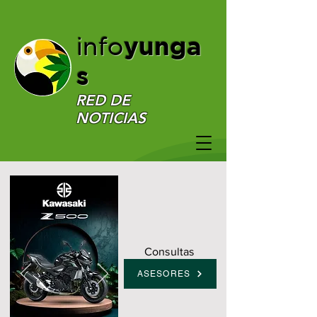
yunga
info
s
RED DE
NOTICIAS
Consultas
ASESORES