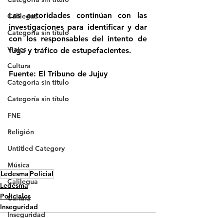
Las autoridades continúan con las 
Calilegua
investigaciones para identificar y dar 
Categoría sin título
con los responsables del intento de 
Viajes
fuga y tráfico de estupefacientes.
Cultura
Fuente: El Tribuno de Jujuy
Categoría sin título
Categoría sin título
FNE
Religión
Untitled Category
Música
Ledesma
Policial
Calilegua
Ledesma
Policiales
Cultura
Inseguridad
Inseguridad