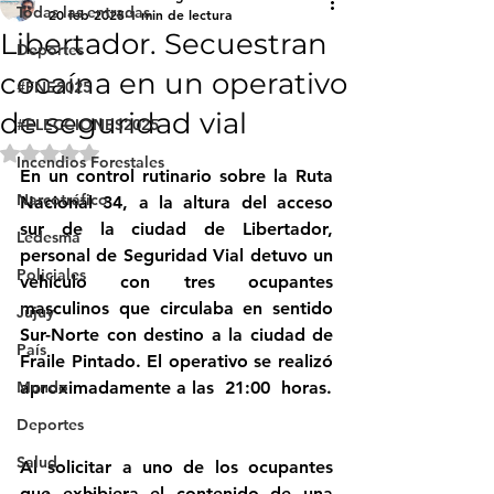
Todas las entradas
20 feb 2025
1 min de lectura
Libertador. Secuestran
Deportes
cocaína en un operativo
#FNE2025
de seguridad vial
#ELECCIONES2025
Obtuvo NaN de 5 estrellas.
Incendios Forestales
En un control rutinario sobre la Ruta 
Narcotráfico
Nacional 34, a la altura del acceso 
sur de la ciudad de Libertador, 
Ledesma
personal de Seguridad Vial detuvo un 
Policiales
vehículo con tres ocupantes 
masculinos que circulaba en sentido 
Jujuy
Sur-Norte con destino a la ciudad de 
País
Fraile Pintado. El operativo se realizó 
Mundo
aproximadamente a las  21:00  horas.
Deportes
Salud
Al solicitar a uno de los ocupantes 
que exhibiera el contenido de una 