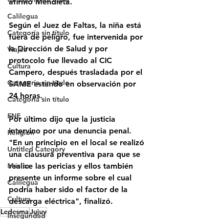
afirmó Mendieta.
Calilegua
Según el Juez de Faltas, la niña está 
Categoría sin título
fuera de peligro, fue intervenida por 
la Dirección de Salud y por 
Viajes
protocolo fue llevado al CIC 
Cultura
Campero, después trasladada por el 
Categoría sin título
SAME estando en observación por 
24 horas.
Categoría sin título
FNE
Por último dijo que la justicia 
intervino por una denuncia penal. 
Religión
"En un principio en el local se realizó 
Untitled Category
una clausura preventiva para que se 
realice las pericias y ellos también 
Música
presente un informe sobre el cual 
Calilegua
podría haber sido el factor de la 
Cultura
descarga eléctrica", finalizó.
Ledesma
Jujuy
Inseguridad