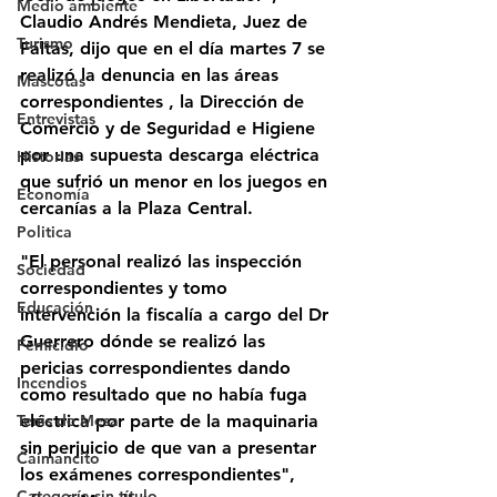
Medio ambiente
Claudio Andrés Mendieta, Juez de 
Turismo
Faltas, dijo que en el día martes 7 se 
realizó la denuncia en las áreas 
Mascotas
correspondientes , la Dirección de 
Entrevistas
Comercio y de Seguridad e Higiene 
por una supuesta descarga eléctrica 
Historias
que sufrió un menor en los juegos en 
Economía
cercanías a la Plaza Central. 
Politica
"El personal realizó las inspección 
Sociedad
correspondientes y tomo 
Educación
intervención la fiscalía a cargo del Dr 
Guerrero dónde se realizó las 
Femicidio
pericias correspondientes dando 
Incendios
como resultado que no había fuga 
eléctrica por parte de la maquinaria  
Tenis de Mesa
sin perjuicio de que van a presentar 
Caimancito
los exámenes correspondientes", 
Categoría sin título