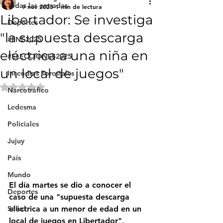
Todas las entradas
9 nov 2023
1 min de lectura
Libertador: Se investiga
Deportes
"la supuesta descarga
#FNE2025
eléctrica a una niña en
#ELECCIONES2025
un local de juegos"
Incendios Forestales
Obtuvo NaN de 5 estrellas.
Narcotráfico
Ledesma
Policiales
Jujuy
País
Mundo
El día martes se dio a conocer el 
Deportes
caso de una "supuesta descarga 
eléctrica a un menor de edad en un 
Salud
local de juegos en Libertador", 