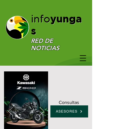
yunga
info
s
RED DE
NOTICIAS
Consultas
ASESORES