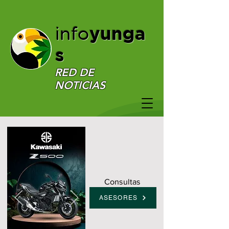
yunga
info
s
RED DE
NOTICIAS
Consultas
ASESORES