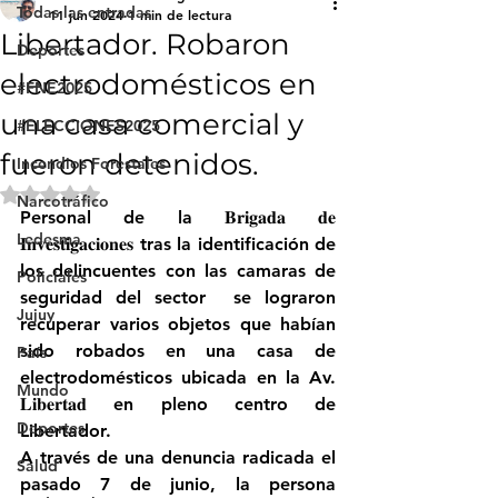
Todas las entradas
11 jun 2024
1 min de lectura
Libertador. Robaron
Deportes
electrodomésticos en
#FNE2025
una casa comercial y
#ELECCIONES2025
fueron detenidos.
Incendios Forestales
Obtuvo NaN de 5 estrellas.
Narcotráfico
Personal de la 𝐁𝐫𝐢𝐠𝐚𝐝𝐚 𝐝𝐞 
Ledesma
𝐈𝐧𝐯𝐞𝐬𝐭𝐢𝐠𝐚𝐜𝐢𝐨𝐧𝐞𝐬 tras la identificación de 
los delincuentes con las camaras de 
Policiales
seguridad del sector  se lograron 
Jujuy
recuperar varios objetos que habían 
sido robados en una casa de 
País
electrodomésticos ubicada en la Av. 
Mundo
𝐋𝐢𝐛𝐞𝐫𝐭𝐚𝐝 en pleno centro de 
Deportes
Libertador.
A través de una denuncia radicada el 
Salud
pasado 7 de junio, la persona 