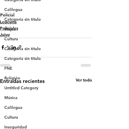
Calilegua
Policial
Categoría sin título
Ledesma
Policiales
Viajes
Jujuy
Cultura
Categoría sin título
Categoría sin título
FNE
Religión
Ver todo
Entradas recientes
Untitled Category
Música
Calilegua
Cultura
Inseguridad