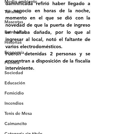
Medio ambiente
damnificada refirió haber llegado a 
su negocio en horas de la noche, 
Turismo
momento en el que se dió con la 
Mascotas
novedad de que la puerta de ingreso 
Entrevistas
se hallaba dañada, por lo que al 
ingresar al local, notó el faltante de 
Historias
varios electrodomésticos.
Economía
Fueron detenidas 2 personas y se 
encuentran a disposición de la fiscalía 
Politica
interviniente.
Sociedad
Educación
Femicidio
Incendios
Tenis de Mesa
Caimancito
Categoría sin título