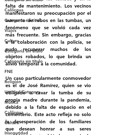
falta de mantenimiento. Los vecinos 
Calilegua
manifestaron su preocupación por el 
Categoría sin título
aumento de robos en las tumbas, un 
fenómeno que se volvió cada vez 
Viajes
más frecuente. Sin embargo, gracias 
Cultura
a la colaboración con la policía, se 
pudo recuperar muchos de los 
Categoría sin título
objetos robados, lo que brinda un 
Categoría sin título
alivio temporal a la comunidad.
FNE
Un caso particularmente conmovedor 
Religión
es el de José Ramírez, quien se vio 
Untitled Category
obligado a cavar la tumba de su 
propia madre durante la pandemia, 
Música
debido a la falta de espacio en el 
Calilegua
cementerio. Este acto refleja no solo 
la desesperación de los familiares 
Cultura
que desean honrar a sus seres 
Inseguridad