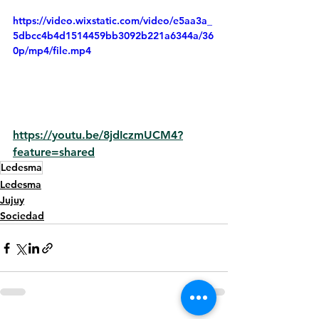
https://video.wixstatic.com/video/e5aa3a_
5dbcc4b4d1514459bb3092b221a6344a/36
0p/mp4/file.mp4
https://youtu.be/8jdIczmUCM4?
feature=shared
Ledesma
Ledesma
Jujuy
Sociedad