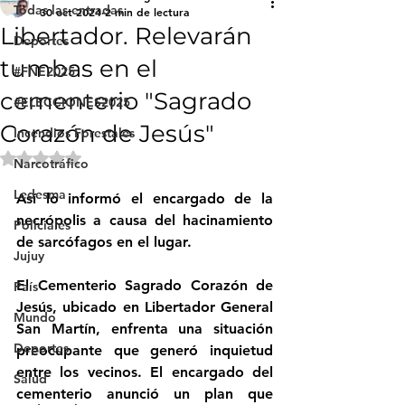
Todas las entradas
30 oct 2024
2 min de lectura
Libertador. Relevarán
Deportes
tumbas en el
#FNE2025
cementerio "Sagrado
#ELECCIONES2025
Corazón de Jesús"
Incendios Forestales
Obtuvo NaN de 5 estrellas.
Narcotráfico
Ledesma
Así lo informó el encargado de la 
necrópolis a causa del hacinamiento 
Policiales
de sarcófagos en el lugar.
Jujuy
El Cementerio Sagrado Corazón de 
País
Jesús, ubicado en Libertador General 
Mundo
San Martín, enfrenta una situación 
Deportes
preocupante que generó inquietud 
entre los vecinos. El encargado del 
Salud
cementerio anunció un plan que 