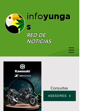
yunga
info
s
RED DE
NOTICIAS
Consultas
ASESORES