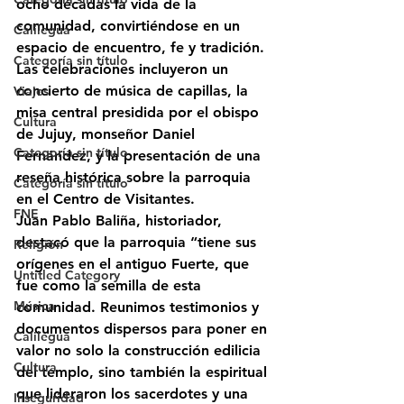
ocho décadas la vida de la 
comunidad, convirtiéndose en un 
Calilegua
espacio de encuentro, fe y tradición.
Categoría sin título
Las celebraciones incluyeron un 
concierto de música de capillas
, la 
Viajes
misa central presidida por el obispo 
Cultura
de Jujuy, monseñor Daniel 
Categoría sin título
Fernández
, y la presentación de una 
reseña histórica
 sobre la parroquia 
Categoría sin título
en el Centro de Visitantes.
FNE
Juan Pablo Baliña, historiador, 
destacó que la parroquia “tiene sus 
Religión
orígenes en el antiguo Fuerte, que 
Untitled Category
fue como la semilla de esta 
Música
comunidad. Reunimos testimonios y 
documentos dispersos para poner en 
Calilegua
valor no solo la construcción edilicia 
Cultura
del templo, sino también la espiritual 
que lideraron los sacerdotes y una 
Inseguridad