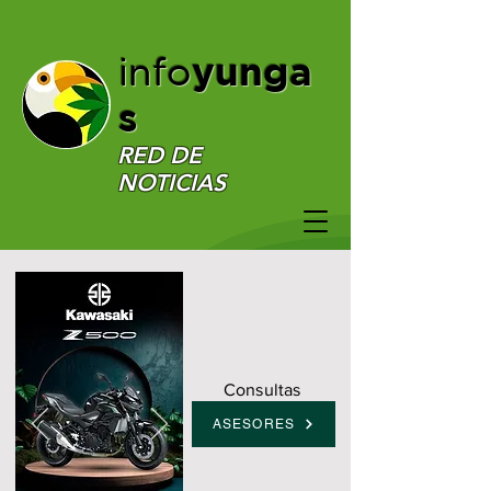
yunga
info
s
RED DE
NOTICIAS
Consultas
ASESORES