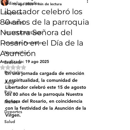
Todas las entradas
15 ago 2025
1 min de lectura
Libertador celebró los
Deportes
80 años de la parroquia
#FNE2025
Nuestra Señora del
#ELECCIONES2025
Rosario en el Día de la
Incendios Forestales
Asunción
Narcotráfico
Actualizado:
19 ago 2025
Ledesma
Obtuvo NaN de 5 estrellas.
Policiales
En una jornada cargada de emoción 
y espiritualidad, la comunidad de 
Jujuy
Libertador celebró este 15 de agosto 
País
los 80 años de la parroquia 
Nuestra 
Señora del Rosario
, en coincidencia 
Mundo
con la festividad de la Asunción de la 
Deportes
Virgen.
Salud