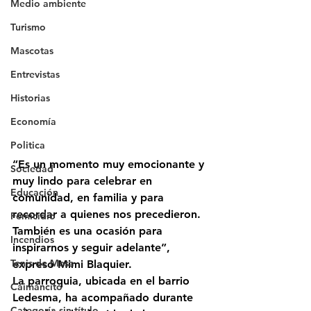
Medio ambiente
Turismo
Mascotas
Entrevistas
Historias
Economía
Politica
“Es un momento muy emocionante y 
Sociedad
muy lindo para celebrar en 
Educación
comunidad, en familia y para 
recordar a quienes nos precedieron. 
Femicidio
También es una ocasión para 
Incendios
inspirarnos y seguir adelante”, 
Tenis de Mesa
expresó Mimi Blaquier.
La parroquia, ubicada en el barrio 
Caimancito
Ledesma, ha acompañado durante 
Categoría sin título