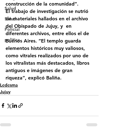
construcción de la comunidad”.
Salud
El trabajo de investigación se nutrió 
de materiales hallados en el archivo 
Salud
del Obispado de Jujuy, y  en 
Policial
diferentes archivos, entre ellos el de 
politica
Buenos Aires. “El templo guarda 
elementos históricos muy valiosos, 
como vitrales realizados por uno de 
los vitralistas más destacados, libros 
antiguos e imágenes de gran 
riqueza”, explicó Baliña.
Ledesma
Jujuy