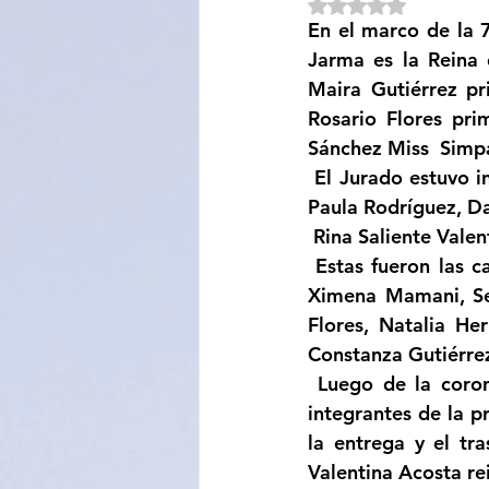
Obtuvo NaN de 5 e
En el marco de la 7
Sociedad
Educación
Jarma es la Reina 
Maira Gutiérrez pr
Rosario Flores pr
Categoría sin título
Cali
Sánchez Miss  Simpa
 El Jurado estuvo integrado por: Cristina Yarvi, Alicia Tuma, César Flores,  Cecilia Díaz.   
Paula Rodríguez, Da
 Rina Saliente Vale
 Estas fueron las candidatas: Clara Cruz, Ana Lucia Jarma, Morena Ayala, Abril Tarifa, 
Ximena Mamani, Sel
Flores, Natalia He
Constanza Gutiérrez
 Luego de la coronación a la flamante reina electa tarea que estuvo a cargo lo los 
integrantes de la p
la entrega y el tr
Valentina Acosta rei