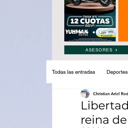
ASESORES
Todas las entradas
Deportes
Christian Ariel Ro
Narcotráfico
Ledesma
Libertad
reina de
Medio ambiente
Turism