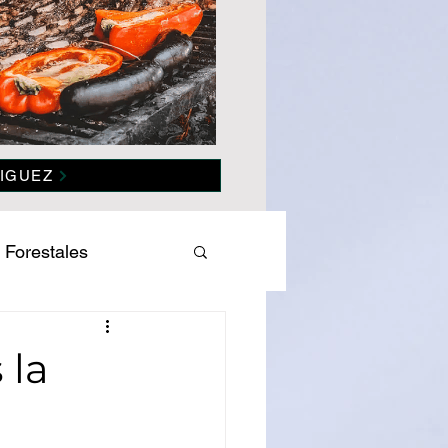
IGUEZ
 Forestales
es
Salud
 la
omía
Politica