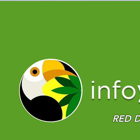
info
RED D