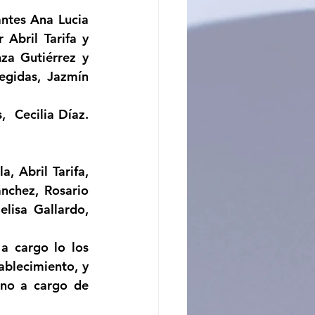
ntes Ana Lucia 
ncito
bril Tarifa y 
a Gutiérrez y 
gidas, Jazmín 
nchez, Rosario 
lisa Gallardo, 
blecimiento, y 
ono a cargo de 