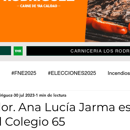
CARNICERIA LOS RODR
#FNE2025
#ELECCIONES2025
Incendios
driguez
30 jul 2023
1 min de lectura
Policiales
Jujuy
País
Mundo
Deport
or. Ana Lucía Jarma es
l Colegio 65
o
Mascotas
Entrevistas
Historias
Econ