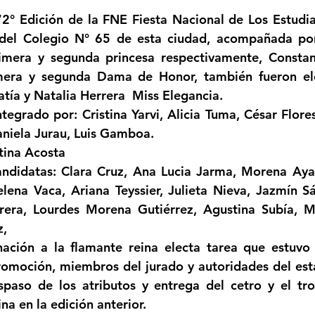
strellas.
2° Edición de la FNE Fiesta Nacional de Los Estudia
Femicidio
Incendios
Tenis de Mesa
Caima
del Colegio N° 65 de esta ciudad, acompañada por A
imera y segunda princesa respectivamente, Constanz
imera y segunda Dama de Honor, también fueron ele
legua
Categoría sin título
Viajes
Cultura
tía y Natalia Herrera  Miss Elegancia.
niela Jurau, Luis Gamboa. 
ntina Acosta
ena Vaca, Ariana Teyssier, Julieta Nieva, Jazmín Sá
rrera, Lourdes Morena Gutiérrez, Agustina Subía, Me
, 
romoción, miembros del jurado y autoridades del esta
aspaso de los atributos y entrega del cetro y el tr
na en la edición anterior.