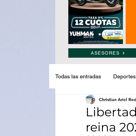
ASESORES
Todas las entradas
Deportes
Christian Ariel Ro
Narcotráfico
Ledesma
Libertad
reina 20
Medio ambiente
Turism