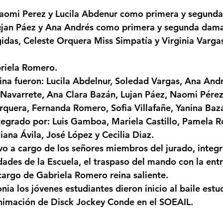
strellas.
mi Perez y Lucila Abdenur como primera y segunda 
Femicidio
Incendios
Tenis de Mesa
Caima
ujan Páez y Ana Andrés como primera y segunda dama
idas, Celeste Orquera Miss Simpatía y Virginia Varga
legua
Categoría sin título
Viajes
Cultura
briela Romero.
Navarrete, Ana Clara Bazán, Lujan Páez, Naomi Pérez
quera, Fernanda Romero, Sofia Villafañe, Yanina Baz
iana Ávila, José López y Cecilia Diaz.
ades de la Escuela, el traspaso del mando con la entr
 cargo de Gabriela Romero reina saliente.
animación de Disck Jockey Conde en el SOEAIL.