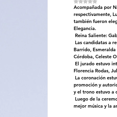
Obtuvo NaN de 5 e
Acompañada por Nao
Sociedad
Educación
respectivamente, L
también fueron eleg
Elegancia.
Categoría sin título
Cali
 Reina Saliente: Ga
 Las candidatas a reina fueron: Lucila Abdelnur, Soledad Vargas, Ana Andrés, Celena 
Barrido, Esmeralda 
Córdoba, Celeste Or
 El jurado estuvo integrado por: Luis Gamboa, Mariela Castillo, Pamela Rodríguez, 
Florencia Rodas, Jul
 La coronación estuvo a cargo de los señores miembros del jurado, integrantes de la 
promoción y autorid
y el trono estuvo a
 Luego de la ceremonia los jóvenes estudiantes dieron inicio al baile estudiantil con la 
mejor música y la 