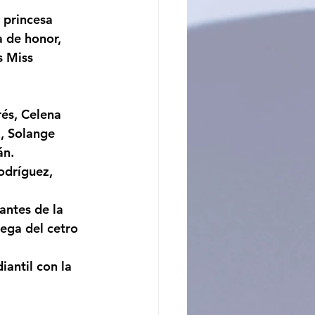
princesa 
ncito
 de honor, 
s Miss 
, Solange 
án.
ega del cetro 