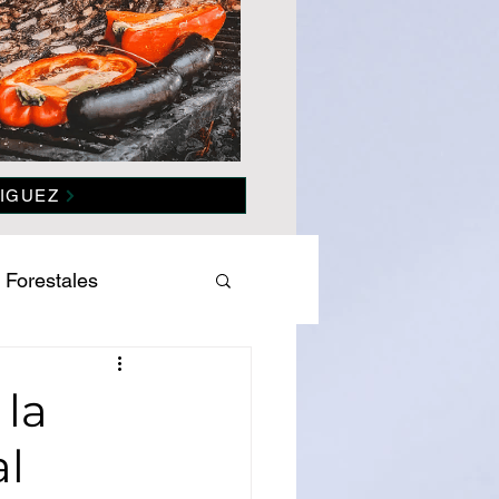
IGUEZ
 Forestales
es
Salud
 la
al
omía
Politica