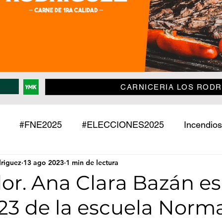
CARNICERIA LOS RODR
#FNE2025
#ELECCIONES2025
Incendios
driguez
13 ago 2023
1 min de lectura
Policiales
Jujuy
País
Mundo
Deport
or. Ana Clara Bazán es
23 de la escuela Norm
o
Mascotas
Entrevistas
Historias
Econ