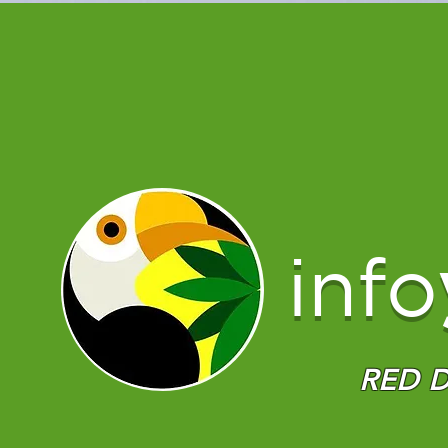
info
RED D