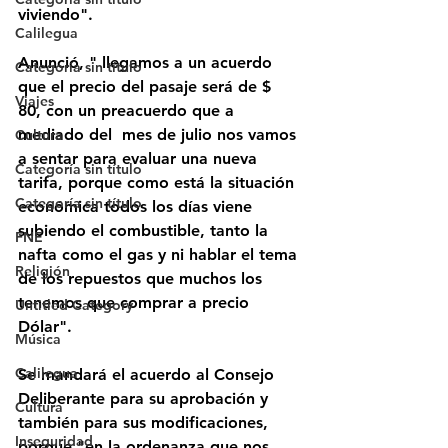
viviendo".
Calilegua
Anunció, " llegamos a un acuerdo 
Categoría sin título
que el precio del pasaje será de $ 
Viajes
80, con un preacuerdo que a 
mediado del  mes de julio nos vamos 
Cultura
a sentar para evaluar una nueva 
Categoría sin título
tarifa, porque como está la situación 
Categoría sin título
económica todos los días viene 
subiendo el combustible, tanto la 
FNE
nafta como el gas y ni hablar el tema 
Religión
de los repuestos que muchos los 
tenemos que comprar a precio 
Untitled Category
Dólar".
Música
Calilegua
Se mandará el acuerdo al Consejo  
Deliberante para su aprobación y 
Cultura
también para sus modificaciones, 
Inseguridad
porque "en la ordenanza que nos 