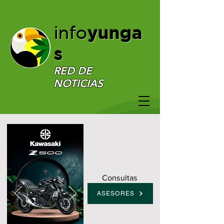
yunga
info
s
RED DE
NOTICIAS
Consultas
ASESORES