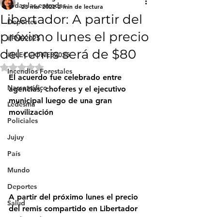
Todas las entradas
23 mar 2022
2 min de lectura
Libertador: A partir del
Deportes
próximo lunes el precio
#FNE2025
del remis será de $80
#ELECCIONES2025
Obtuvo NaN de 5 estrellas.
Incendios Forestales
El acuerdo fue celebrado entre 
Narcotráfico
agencias, choferes y el ejecutivo 
municipal luego de una gran 
Ledesma
movilización
Policiales
Jujuy
País
Mundo
Deportes
A partir del próximo lunes el precio 
Salud
del remis compartido en Libertador 