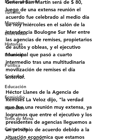
Medio ambiente
General San Martín será de $ 80, 
luego de una extensa reunión el 
Turismo
acuerdo fue celebrado al medio día 
Mascotas
de hoy miércoles en el salón de la 
intendencia Boulogne Sur Mer entre 
Entrevistas
las agencias de remises, propietarios 
Historias
de autos y obleas, y el ejecutivo 
Municipal que pasó a cuarto 
Economía
intermedio tras una multitudinaria 
Politica
movilización de remises el día 
Sociedad
anterior.
Educación
Héctor Llanes de la Agencia de 
Femicidio
Remises La Veloz dijo, "la verdad 
que fue una reunión muy extensa, ya 
Incendios
logramos que entre el ejecutivo y los 
Tenis de Mesa
presidentes de agencias lleguemos a 
Caimancito
un principio de acuerdo debido a la 
situación económica que estamos 
Categoría sin título