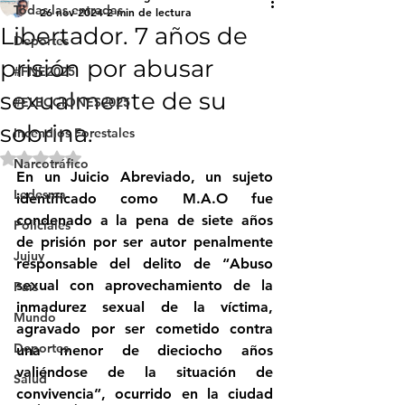
Todas las entradas
26 nov 2024
2 min de lectura
Libertador. 7 años de
Deportes
prisión por abusar
#FNE2025
sexualmente de su
#ELECCIONES2025
sobrina.
Incendios Forestales
Obtuvo NaN de 5 estrellas.
Narcotráfico
En un Juicio Abreviado, un sujeto 
Ledesma
identificado como M.A.O fue 
condenado a la pena de siete años 
Policiales
de prisión por ser autor penalmente 
Jujuy
responsable del delito de “Abuso 
sexual con aprovechamiento de la 
País
inmadurez sexual de la víctima, 
Mundo
agravado por ser cometido contra 
Deportes
una menor de dieciocho años 
valiéndose de la situación de 
Salud
convivencia”, ocurrido en la ciudad 