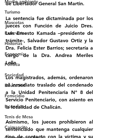
Medio ambiente
de Libertador General San Martin.
Turismo
La sentencia fue dictaminada por los 
Mascotas
jueces con Función de Juicio Dres. 
Entrevistas
Luis Ernesto Kamada –presidente de 
trámite-, Salvador Gustavo Ortiz y la 
Historias
Dra. Felicia Ester Barrios; secretaría a 
Economía
cargo de la Dra. Andrea Meriles 
Lello.
Politica
Sociedad
Los magistrados, además, ordenaron 
el inmediato traslado del condenado 
Educación
a la Unidad Penitenciaria N° 8 del 
Femicidio
Servicio Penitenciario, con asiento en 
Incendios
la localidad de Chalicán.
Tenis de Mesa
Asimismo, los jueces prohibieron al 
Caimancito
sentenciado que mantenga cualquier 
tipo de contacto con la víctima y su 
Categoría sin título