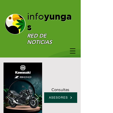
yunga
info
s
RED DE
NOTICIAS
Consultas
ASESORES