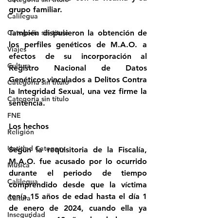
grupo familiar.
Calilegua
Categoría sin título
También dispusieron la obtención de 
los perfiles genéticos de M.A.O. a 
Viajes
efectos de su incorporación al 
Cultura
Registro Nacional de Datos 
Genéticos vinculados a Delitos Contra 
Categoría sin título
la Integridad Sexual, una vez firme la 
Categoría sin título
sentencia.
FNE
Los hechos
Religión
Untitled Category
Según la requisitoria de la Fiscalía, 
M.A.O. fue acusado por lo ocurrido 
Música
durante el periodo de tiempo 
Calilegua
comprendido desde que la víctima 
tenía 15 años de edad hasta el día 1 
Cultura
de enero de 2024, cuando ella ya 
Inseguridad