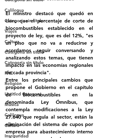
Calilegua
El ministro destacó que quedó en 
Categoría sin título
claro que el porcentaje de corte de 
biocombustibles establecido en el 
Viajes
proyecto de ley, que es del 12%, "es 
Cultura
un piso que no va a reducirse y 
acordamos seguir conversando y 
Categoría sin título
analizando estos temas, que tienen 
Categoría sin título
impacto en las economías regionales 
de cada provincia".
FNE
Entre los principales cambios que 
Religión
propone el Gobierno en el capítulo 
Untitled Category
de Biocombustibles en la 
denominada Ley Ómnibus, que 
Música
contempla modificaciones a la Ley 
Calilegua
27.640 que regula al sector, están la 
eliminación del sistema de cupos por 
Cultura
empresa para abastecimiento interno 
Inseguridad