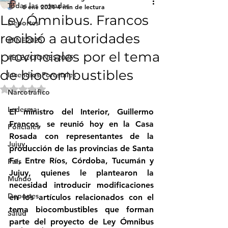
Todas las entradas
8 ene 2024
4 min de lectura
Ley Ómnibus. Francos
Deportes
recibió a autoridades
#FNE2025
provinciales por el tema
#ELECCIONES2025
de biocombustibles
Incendios Forestales
Obtuvo NaN de 5 estrellas.
Narcotráfico
Ledesma
El ministro del Interior, Guillermo 
Francos, se reunió hoy en la Casa 
Policiales
Rosada con representantes de la 
Jujuy
producción de las provincias de Santa 
Fe, Entre Ríos, Córdoba, Tucumán y 
País
Jujuy, quienes le plantearon la 
Mundo
necesidad introducir modificaciones 
Deportes
en los artículos relacionados con el 
tema biocombustibles que forman 
Salud
parte del proyecto de Ley Ómnibus 