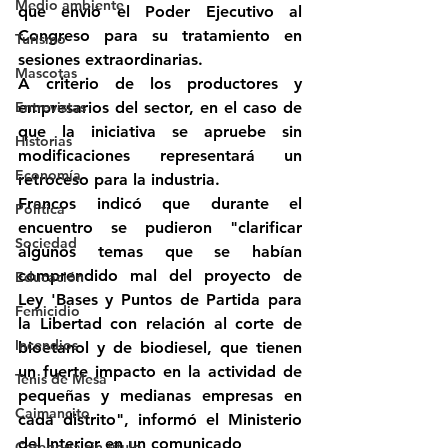
Medio ambiente
que envió el Poder Ejecutivo al 
Congreso para su tratamiento en 
Turismo
sesiones extraordinarias.
Mascotas
A criterio de los productores y 
Entrevistas
empresarios del sector, en el caso de 
que la iniciativa se apruebe sin 
Historias
modificaciones representará un 
Economía
retroceso para la industria.
Francos indicó que durante el 
Politica
encuentro se pudieron "clarificar 
Sociedad
algunos temas que se habían 
comprendido mal del proyecto de 
Educación
Ley 'Bases y Puntos de Partida para 
Femicidio
la Libertad con relación al corte de 
Incendios
bioetanol y de biodiesel, que tienen 
un fuerte impacto en la actividad de 
Tenis de Mesa
pequeñas y medianas empresas en 
Caimancito
cada distrito", informó el Ministerio 
del Interior en un comunicado
Categoría sin título