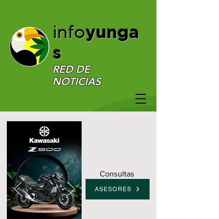
yunga
info
s
RED DE
NOTICIAS
Consultas
ASESORES