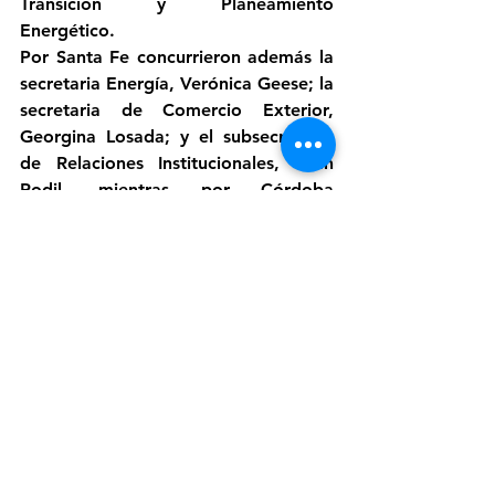
Transición y Planeamiento 
Energético.
Por Santa Fe concurrieron además la 
secretaria Energía, Verónica Geese; la 
secretaria de Comercio Exterior, 
Georgina Losada; y el subsecretario 
de Relaciones Institucionales, Juan 
Rodil, mientras por Córdoba 
asistieron también el ministro de 
Producción, Ciencia e Innovación 
Tecnológica, Pedro Dellarossa, y el 
secretario de Planificación 
Energética, Sergio Mansur.
En representación de Tucumán, 
estuvieron presentes el ministro de 
Obras y Servicios Públicos, Santiago 
Yanotti, y el ministro de Economía y 
Producción, Daniel Abad, y por Entre 
Ríos, asistieron la secretaria de 