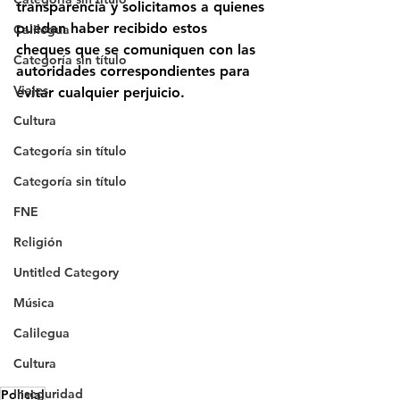
transparencia y solicitamos a quienes 
puedan haber recibido estos 
Calilegua
cheques que se comuniquen con las 
Categoría sin título
autoridades correspondientes para 
Viajes
evitar cualquier perjuicio.
Cultura
Categoría sin título
Categoría sin título
FNE
Religión
Untitled Category
Música
Calilegua
Cultura
Inseguridad
Policial