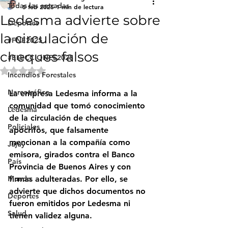
Todas las entradas
5 feb 2025
1 min de lectura
Ledesma advierte sobre
Deportes
la circulación de
#FNE2025
cheques falsos
#ELECCIONES2025
Obtuvo NaN de 5 estrellas.
Incendios Forestales
Narcotráfico
La empresa Ledesma informa a la 
comunidad que tomó conocimiento 
Ledesma
de la circulación de cheques 
Policiales
apócrifos, que falsamente 
mencionan a la compañía como 
Jujuy
emisora, girados contra el Banco 
País
Provincia de Buenos Aires y con 
Mundo
firmas adulteradas. Por ello, se 
advierte que dichos documentos no 
Deportes
fueron emitidos por Ledesma ni 
Salud
tienen validez alguna.