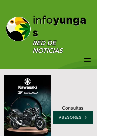
yunga
info
s
RED DE
NOTICIAS
Consultas
ASESORES