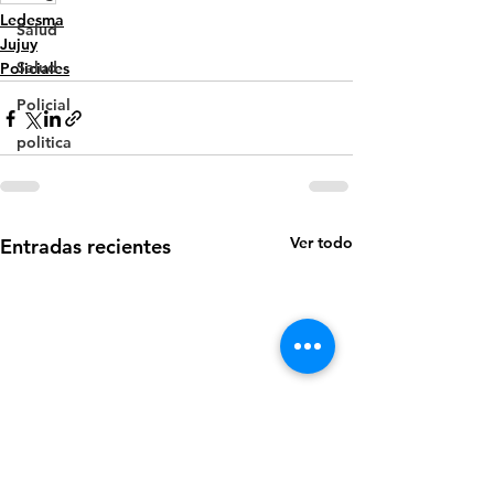
Ledesma
Salud
Jujuy
Salud
Policiales
Policial
politica
Ver todo
Entradas recientes