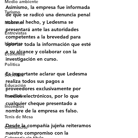
Medio ambiente
Asimismo, la empresa fue informada 
Turismo
de que se radicó una denuncia penal 
sobre el hecho, y Ledesma se 
Mascotas
presentará ante las autoridades 
Entrevistas
competentes a la brevedad para 
Historias
aportar toda la información que esté 
a su alcance y colaborar con la 
Economía
investigación en curso.
Politica
Es importante aclarar que Ledesma 
Sociedad
realiza todos sus pagos a 
Educación
proveedores exclusivamente por 
Femicidio
medios electrónicos, por lo que 
cualquier cheque presentado a 
Incendios
nombre de la empresa es falso.
Tenis de Mesa
Desde la compañía jujeña reiteramos 
Caimancito
nuestro compromiso con la 
Categoría sin título