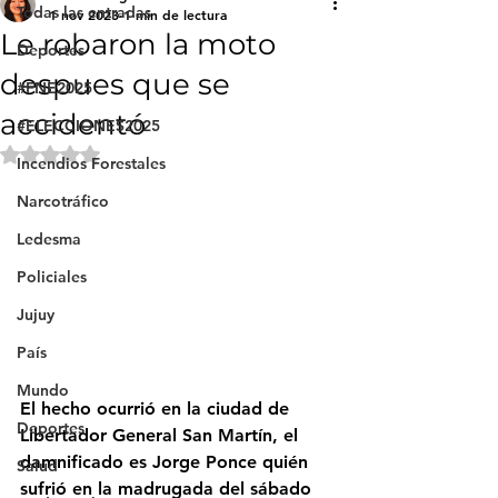
Todas las entradas
1 nov 2023
1 min de lectura
Le robaron la moto
Deportes
despues que se
#FNE2025
accidentó
#ELECCIONES2025
Obtuvo NaN de 5 estrellas.
Incendios Forestales
Narcotráfico
Ledesma
Policiales
Jujuy
País
Mundo
El hecho ocurrió en la ciudad de 
Deportes
Libertador General San Martín, el 
damnificado es Jorge Ponce quién 
Salud
sufrió en la madrugada del sábado 