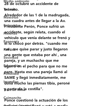
Medio ambiente
28 de octubre un accidente de 
Turismo
tránsito.
Alrededor de las 1 de la madrugada, 
Mascotas
una cuadra antes de llegar a la Av. 
Entrevistas
Presidente Perón, Ponce sufrió un 
accidente, según relata, cuando el 
Historias
vehículo que venia delante se frenó y 
Economía
él lo chocó por detrás. "cuando me 
caí , me quise parar y justo llegaron 
Politica
una gente que estaba por ahí , una 
Sociedad
pareja, y un muchacho que me 
Educación
agarró en el pecho para que no me 
pare. Hasta eso una pareja llamó al 
Femicidio
SAME y llegó inmediatamente, me 
Incendios
dolía mucho las piernas tibia, peroné 
y parte de la costilla".
Tenis de Mesa
Caimancito
Ponce cuestionó la actuación de los 
Categoría sin título
policías "nunca llegó y está a media 