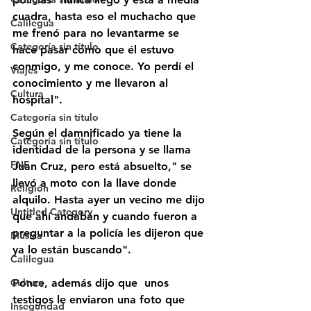
cuadra, hasta eso el muchacho que 
Calilegua
me frenó para no levantarme se 
Categoría sin título
hace pasar como que él estuvo 
conmigo, y me conoce. Yo perdí el 
Viajes
conocimiento y me llevaron al 
Cultura
hospital". 
Categoría sin título
Según el damnificado ya tiene la 
Categoría sin título
identidad de la persona y se llama 
FNE
Juan Cruz, pero está absuelto," se 
llevó a moto con la llave donde 
Religión
alquilo. Hasta ayer un vecino me dijo 
Untitled Category
que ahí andaban y cuando fueron a 
preguntar a la policía les dijeron que 
Música
ya lo están buscando". 
Calilegua
Cultura
Ponce, además dijo que  unos 
testigos le enviaron una foto que 
Inseguridad