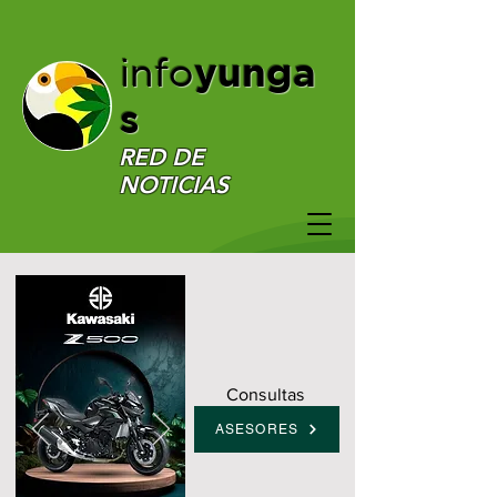
yunga
info
s
RED DE
NOTICIAS
Consultas
ASESORES