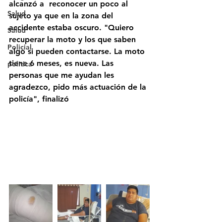
alcanzó a  reconocer un poco al 
Salud
sujeto ya que en la zona del 
accidente estaba oscuro. "Quiero 
Salud
recuperar la moto y los que saben 
Policial
algo si pueden contactarse. La moto 
tiene 6 meses, es nueva. Las 
politica
personas que me ayudan les 
agradezco, pido más actuación de la 
policía", finalizó