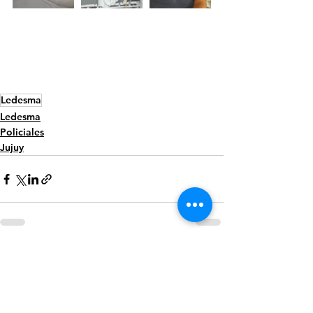
Ledesma
Ledesma
Policiales
Jujuy
Ver todo
Entradas recientes