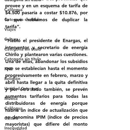
provee y en un esquema de tarifa de 
Calilegua
$4.500 pasaría a costar $10.876, por 
Categoría sin título
lo que hablamos de duplicar la 
tarifa”.
Viajes
Cultura
“Habló el presidente de Enargas, el 
interventor y secretario de energía 
Categoría sin título
Chirilo y plantearon varias cuestiones. 
Categoría sin título
Una de ellas, abandonar los subsidios 
que se establecían hasta el momento 
FNE
progresivamente en febrero, marzo y 
Religión
abril hasta llegar a la quita definitiva 
Untitled Category
y por otro lado también, se prevén 
aumentos tarifarios para todas las 
Música
distribuidoras de energía porque 
Calilegua
habría un índice de actualización que 
se denomina IPIM (índice de precios 
Cultura
mayoristas) que difiere del monto 
Inseguridad