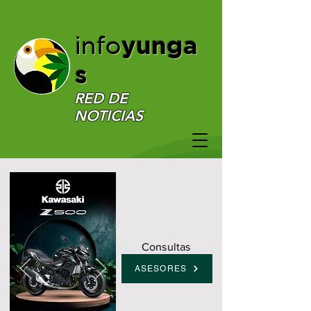
yunga
info
s
RED DE
NOTICIAS
Consultas
ASESORES