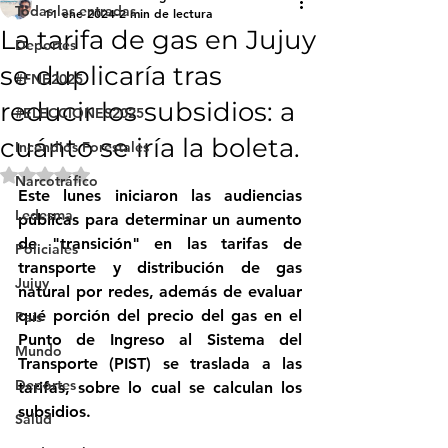
Todas las entradas
11 ene 2024
2 min de lectura
La tarifa de gas en Jujuy
Deportes
se duplicaría tras
#FNE2025
reducir los subsidios: a
#ELECCIONES2025
cuánto se iría la boleta.
Incendios Forestales
Obtuvo NaN de 5 estrellas.
Narcotráfico
Este lunes iniciaron las audiencias 
Ledesma
públicas para determinar un aumento 
de "transición" en las tarifas de 
Policiales
transporte y distribución de gas 
Jujuy
natural por redes, además de evaluar 
qué porción del precio del gas en el 
País
Punto de Ingreso al Sistema del 
Mundo
Transporte (PIST) se traslada a las 
Deportes
tarifas, sobre lo cual se calculan los 
subsidios.
Salud