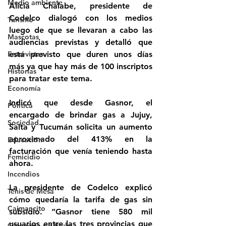
Medio ambiente
Alicia Chalabe, presidente de 
Codelco dialogó con los medios 
Turismo
luego de que se llevaran a cabo las 
Mascotas
audiencias previstas y detalló que 
Entrevistas
está previsto que duren unos días 
más ya que hay más de 100 inscriptos 
Historias
para tratar este tema.
Economía
Indicó que desde Gasnor, el 
Politica
encargado de brindar gas a Jujuy, 
Sociedad
Salta y Tucumán solicita un aumento 
aproximado del 413% en la 
Educación
facturación que venía teniendo hasta 
Femicidio
ahora.
Incendios
La presidente de Codelco explicó 
Tenis de Mesa
cómo quedaría la tarifa de gas sin 
Caimancito
subsidio. “Gasnor tiene 580 mil 
usuarios entre las tres provincias que 
Categoría sin título