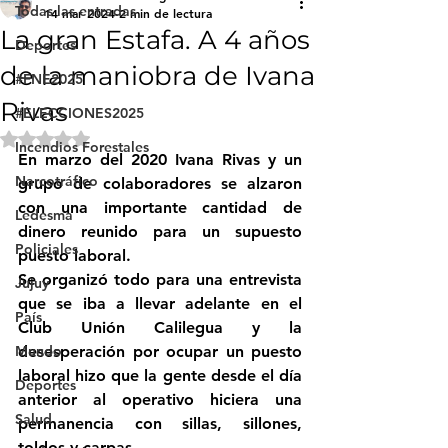
Todas las entradas
14 mar 2024
2 min de lectura
La gran Estafa. A 4 años
Deportes
de la maniobra de Ivana
#FNE2025
Rivas
#ELECCIONES2025
Obtuvo NaN de 5 estrellas.
Incendios Forestales
En marzo del 2020 Ivana Rivas y un 
Narcotráfico
grupo de colaboradores se alzaron 
con una importante cantidad de 
Ledesma
dinero reunido para un supuesto 
Policiales
puesto laboral.
Se organizó todo para una entrevista 
Jujuy
que se iba a llevar adelante en el 
País
Club Unión Calilegua y la 
Mundo
desesperación por ocupar un puesto 
laboral hizo que la gente desde el día 
Deportes
anterior al operativo hiciera una 
Salud
permanencia con sillas, sillones, 
toldos y carpas. 