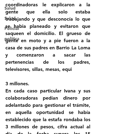
coordinadoras le explicaron a la 
Salud
gente que ella solo estaba 
Salud
trabajando y que desconocía lo que 
se habia planeado y evitaron que 
Policial
saqueen el domicilio. El grueso de 
politica
gente en moto y a pie fueron a la 
casa de sus padres en Barrio La Loma 
y comenzaron a sacar las 
pertenencias de los padres, 
televisores, sillas, mesas, equi
3 millones.
En cada caso particular Ivana y sus 
colaboradoras pedían dinero por 
adelantado para gestionar el trámite, 
en aquella oportunidad se había 
establecido que la estafa rondaba los 
3 millones de pesos, cifra actual al 
día de la fecha supera los 15 