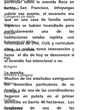
particular sobre la avenida Roca en 
barrio San Francisco, Infoyungas 
Calilegua
cubrió ese evento, el escenario era 
Categoría sin título
que en una casa de familia varios 
Viajes
espacios se habían incendiado pero 
particularmente una de las 
Cultura
habitaciones estaba repleta con 
Categoría sin título
fotocopias de DNI, CUIL y curriculum 
vitae. La policía tomó intervención y 
Categoría sin título
hasta  el dia de hoy se desconoce si 
FNE
el incendio fue intencional o no.
Religión
La marcha.
Untitled Category
Muchos de los estafados averiguaron 
Música
los domicilios particulares de su 
familia y de una de las coordinadoras 
Calilegua
llegaron en patota en el primer 
Cultura
domicilio en barrio 40 hectáreas.  Los 
familiares de una de las 
Inseguridad