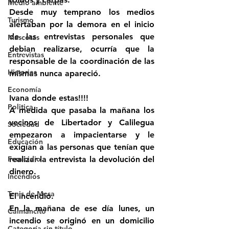
Medio ambiente
Desde muy temprano los medios 
Turismo
alertaban por la demora en el inicio 
de las entrevistas personales que 
Mascotas
debian realizarse, ocurría que la 
Entrevistas
responsable de la coordinación de las 
Historias
mismas nunca apareció.
Economía
Ivana donde estas!!!!
Politica
A medida que pasaba la mañana los 
vecinos de Libertador y Calilegua 
Sociedad
empezaron a impacientarse y le 
Educación
exigían a las personas que tenían que 
Femicidio
realizar la entrevista la devolución del 
dinero.
Incendios
Tenis de Mesa
El incendio.
En la mañana de ese día lunes, un 
Caimancito
incendio se originó en un domicilio 
Categoría sin título