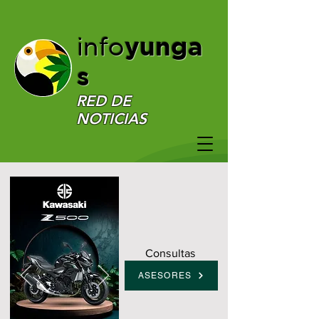
yunga
info
s
RED DE
NOTICIAS
Consultas
ASESORES