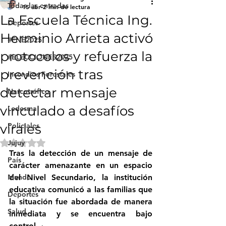
Todas las entradas
15 abr
2 min de lectura
La Escuela Técnica Ing.
Deportes
Herminio Arrieta activó
#FNE2025
protocolos y refuerza la
#ELECCIONES2025
prevención tras
Incendios Forestales
detectar mensaje
Narcotráfico
vinculado a desafíos
Ledesma
virales
Policiales
Obtuvo NaN de 5 estrellas.
Jujuy
Tras la detección de un mensaje de 
País
carácter amenazante en un espacio 
Mundo
del Nivel Secundario, la institución 
educativa comunicó a las familias que 
Deportes
la situación fue abordada de manera 
Salud
inmediata y se encuentra bajo 
control. 