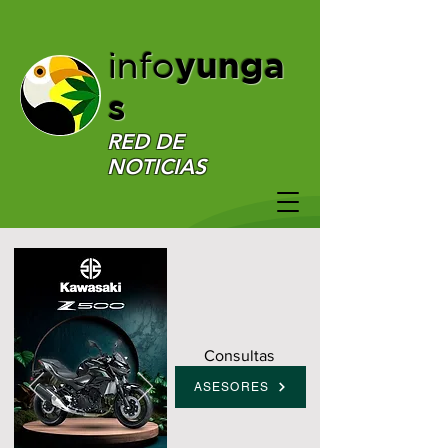
yunga
info
s
RED DE
NOTICIAS
Consultas
ASESORES