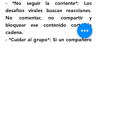
- *No seguir la corriente*: Los 
desafíos virales buscan reacciones. 
No comentar, no compartir y 
bloquear ese contenido corta la 
cadena. 
- *Cuidar al grupo*: Si un compañero 
está angustiado o aislado, incluirlo e 
invitarlo a hablar con un adulto. 
El mensaje de los especialistas es 
claro: la respuesta más efectiva es la 
calma, la comunicación y la acción 
coordinada entre escuela y familias. 