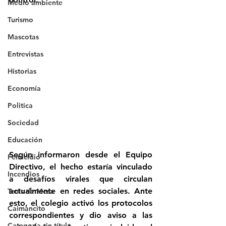
Medio ambiente
Turismo
Mascotas
Entrevistas
Historias
Economía
Politica
Sociedad
Educación
Según informaron desde el Equipo 
Femicidio
Directivo, el hecho estaría vinculado 
Incendios
a desafíos virales que circulan 
actualmente en redes sociales. Ante 
Tenis de Mesa
esto, el colegio activó los protocolos 
Caimancito
correspondientes y dio aviso a las 
Categoría sin título