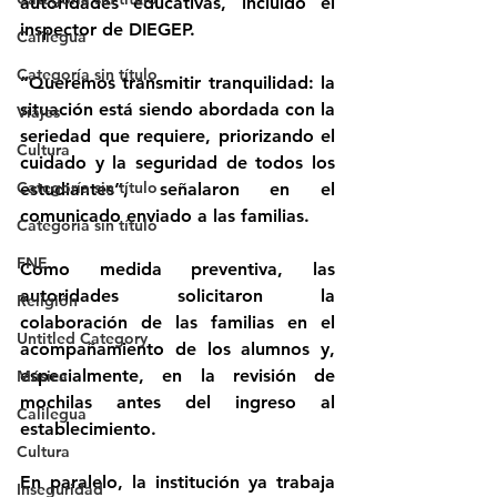
autoridades educativas, incluido el 
inspector de DIEGEP. 
Calilegua
Categoría sin título
“Queremos transmitir tranquilidad: la 
situación está siendo abordada con la 
Viajes
seriedad que requiere, priorizando el 
Cultura
cuidado y la seguridad de todos los 
Categoría sin título
estudiantes”, señalaron en el 
comunicado enviado a las familias. 
Categoría sin título
FNE
Como medida preventiva, las 
autoridades solicitaron la 
Religión
colaboración de las familias en el 
Untitled Category
acompañamiento de los alumnos y, 
especialmente, en la revisión de 
Música
mochilas antes del ingreso al 
Calilegua
establecimiento. 
Cultura
En paralelo, la institución ya trabaja 
Inseguridad