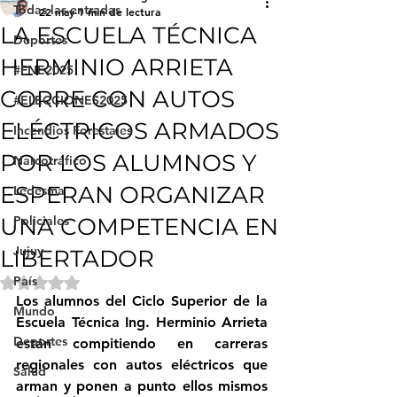
Todas las entradas
22 may
1 min de lectura
LA ESCUELA TÉCNICA
Deportes
HERMINIO ARRIETA
#FNE2025
CORRE CON AUTOS
#ELECCIONES2025
ELÉCTRICOS ARMADOS
Incendios Forestales
POR LOS ALUMNOS Y
Narcotráfico
ESPERAN ORGANIZAR
Ledesma
UNA COMPETENCIA EN
Policiales
Jujuy
LIBERTADOR
País
Obtuvo NaN de 5 estrellas.
Los alumnos del Ciclo Superior de la 
Mundo
Escuela Técnica Ing. Herminio Arrieta 
Deportes
están compitiendo en carreras 
regionales con autos eléctricos que 
Salud
arman y ponen a punto ellos mismos 