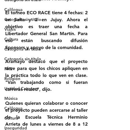
Calilegua
El torneo ECO RACE tiene 4 fechas: 2 
Categoría sin título
en Salta y 2 en Jujuy. Ahora el 
objetivo es traer una fecha a 
Viajes
Libertador General San Martín. Para 
Cultura
eso están buscando difusión 
Sponsors y apoyo de la comunidad.
Categoría sin título
Categoría sin título
Aramayo destacó que el proyecto 
sirve para que los chicos apliquen en 
FNE
la práctica todo lo que ven en clase. 
Religión
"Van trabajando como si fueran 
Untitled Category
carreras reales", dijo.
Música
Quienes quieran colaborar o conocer 
Calilegua
el proyecto pueden acercarse al taller 
de la Escuela Técnica Herminio 
Cultura
Arrieta de lunes a viernes de 8 a 12 
Inseguridad