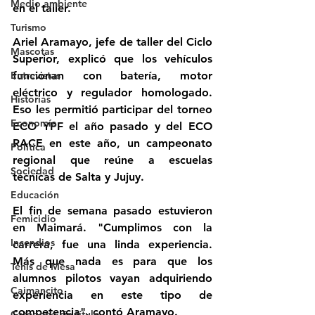
Medio ambiente
en el taller.
Turismo
Ariel Aramayo, jefe de taller del Ciclo 
Mascotas
Superior, explicó que los vehículos 
Entrevistas
funcionan con batería, motor 
eléctrico y regulador homologado. 
Historias
Eso les permitió participar del torneo 
Economía
ECO YPF el año pasado y del ECO 
RACE en este año, un campeonato 
Politica
regional que reúne a escuelas 
Sociedad
técnicas de Salta y Jujuy.
Educación
El fin de semana pasado estuvieron 
Femicidio
en Maimará. "Cumplimos con la 
Incendios
carrera, fue una linda experiencia. 
Más que nada es para que los 
Tenis de Mesa
alumnos pilotos vayan adquiriendo 
Caimancito
experiencia en este tipo de 
competencia", contó Aramayo.
Categoría sin título