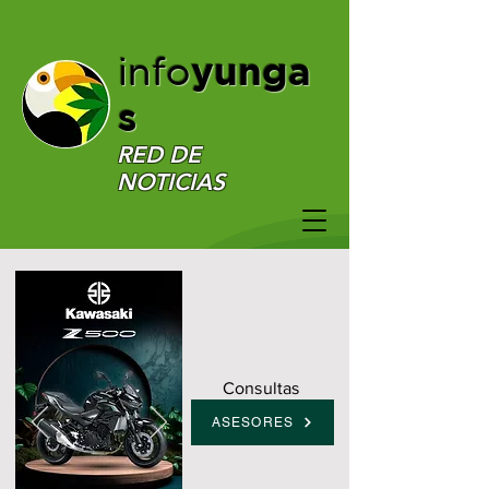
yunga
info
s
RED DE
NOTICIAS
Consultas
ASESORES