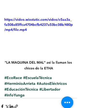
https://video.wixstatic.com/video/e5aa3a_
fa508a85ffca4704bcfb4237a53be38b/480p
/mp4/file.mp4
"LA MAQUINA DEL MAL" asi la llaman los 
chicos de la ETHA
#EcoRace
#EscuelaTécnica
#HerminioArrieta
#AutosEléctricos
#EducaciónTécnica
#Libertador
#InfoYunga