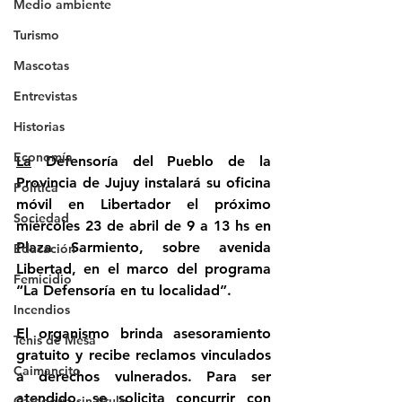
Medio ambiente
Turismo
Mascotas
Entrevistas
Historias
Economía
La
 Defensoría del Pueblo de la 
Provincia de Jujuy instalará su oficina 
Politica
móvil en Libertador el próximo 
Sociedad
miércoles 23 de abril de 9 a 13 hs en 
Plaza Sarmiento, sobre avenida 
Educación
Libertad, en el marco del programa 
Femicidio
“La Defensoría en tu localidad”.
Incendios
El organismo brinda asesoramiento 
Tenis de Mesa
gratuito y recibe reclamos vinculados 
Caimancito
a derechos vulnerados. Para ser 
atendido, se solicita concurrir con 
Categoría sin título