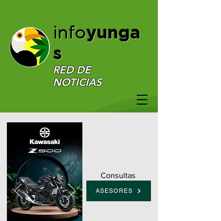
yunga
info
s
RED DE
NOTICIAS
Consultas
ASESORES