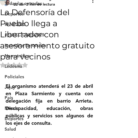
Todas las entradas
22 abr
2 min de lectura
La Defensoría del
Deportes
Pueblo llega a
#FNE2025
Libertador con
#ELECCIONES2025
asesoramiento gratuito
Incendios Forestales
para vecinos
Narcotráfico
Obtuvo NaN de 5 estrellas.
Ledesma
Policiales
El organismo atenderá el 23 de abril 
Jujuy
en Plaza Sarmiento y cuenta con 
País
delegación fija en barrio Arrieta. 
Mundo
Discapacidad, educación, obras 
públicas y servicios son algunos de 
Deportes
los ejes de consulta.
Salud