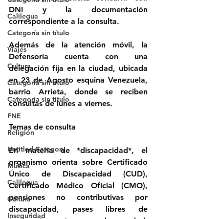
DNI y la documentación 
Calilegua
correspondiente a la consulta.
Categoría sin título
Además de la atención móvil, la 
Viajes
Defensoría cuenta con una 
Cultura
delegación fija en la ciudad, ubicada 
en 23 de Agosto esquina Venezuela, 
Categoría sin título
barrio Arrieta, donde se reciben 
Categoría sin título
consultas de lunes a viernes.
FNE
Temas de consulta
Religión
Untitled Category
En materia de *discapacidad*, el 
organismo orienta sobre Certificado 
Música
Único de Discapacidad (CUD), 
Calilegua
Certificado Médico Oficial (CMO), 
pensiones no contributivas por 
Cultura
discapacidad, pases libres de 
Inseguridad