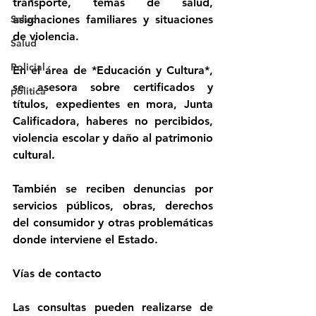
transporte, temas de salud, 
asignaciones familiares y situaciones 
Salud
de violencia.
Salud
Policial
En el área de *Educación y Cultura*, 
se asesora sobre certificados y 
politica
títulos, expedientes en mora, Junta 
Calificadora, haberes no percibidos, 
violencia escolar y daño al patrimonio 
cultural.
También se reciben denuncias por 
servicios públicos, obras, derechos 
del consumidor y otras problemáticas 
donde interviene el Estado.
Vías de contacto
Las consultas pueden realizarse de 