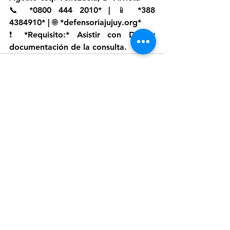
📞 *0800 444 2010* | 📱 *388 
4384910* | 🌐 *defensoriajujuy.org*  
❗ *Requisito:* Asistir con DNI y 
documentación de la consulta.
Ver todo
Entradas recientes